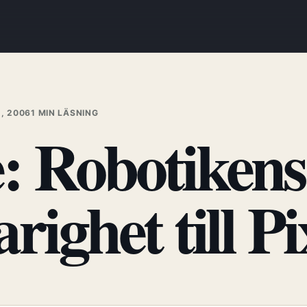
1, 2006
1 MIN LÄSNING
: Robotikens
righet till P