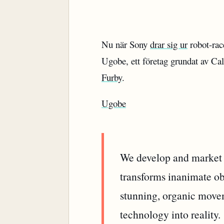
Nu när Sony
drar sig ur
robot-race
Ugobe, ett företag grundat av Cal
Furby
.
Ugobe
We develop and market 
transforms inanimate obj
stunning, organic movem
technology into reality.