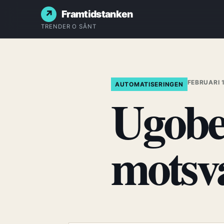
Framtidstanken
TRENDER O SÅNT
FEBRUARI 
AUTOMATISERINGEN
Ugobe
motsva