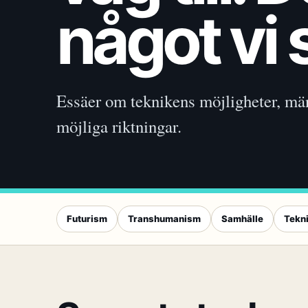
något vi 
Essäer om teknikens möjligheter, mä
möjliga riktningar.
Futurism
Transhumanism
Samhälle
Tekn