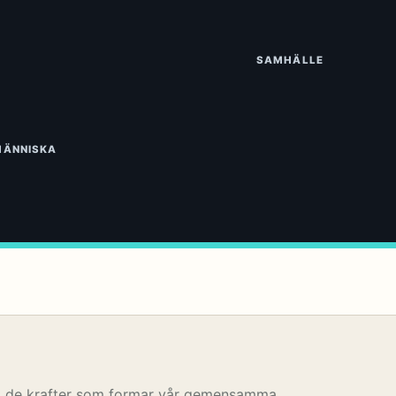
SAMHÄLLE
MÄNNISKA
å de krafter som formar vår gemensamma