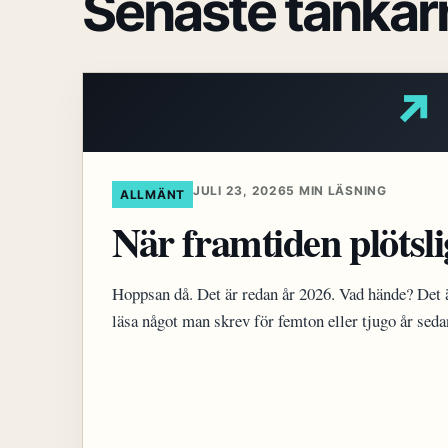
Senaste tankar
↗
JULI 23, 2026
5 MIN LÄSNING
ALLMÄNT
När framtiden plötsli
Hoppsan då. Det är redan år 2026. Vad hände? Det ä
läsa något man skrev för femton eller tjugo år sed