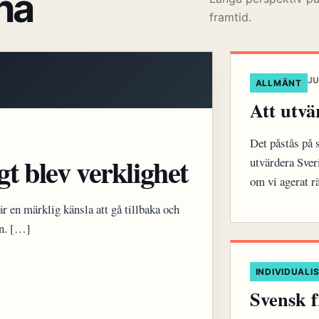
na
framtid.
JU
ALLMÄNT
Att utvä
Det påstås på s
gt blev verklighet
utvärdera Sver
om vi agerat r
r en märklig känsla att gå tillbaka och
an. […]
INDIVIDUALI
Svensk f