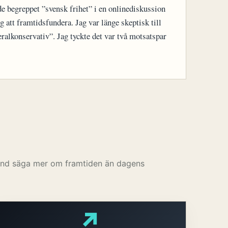
 begreppet ”svensk frihet” i en onlinediskussion
g att framtidsfundera. Jag var länge skeptisk till
eralkonservativ”. Jag tyckte det var två motsatspar
land säga mer om framtiden än dagens
↗