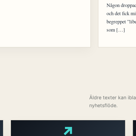
Någon droppade
och det fick mi
begreppet ”lib
som […]
Äldre texter kan ib
nyhetsflöde.
↗