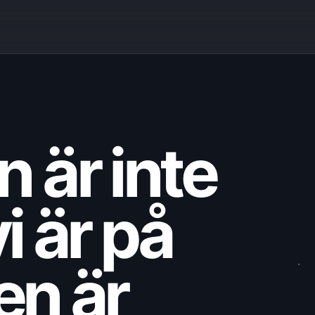
 är inte
i är på
Den är