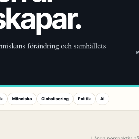
skapar.
nniskans förändring och samhällets
ik
Människa
Globalisering
Politik
AI
Långa perspektiv p