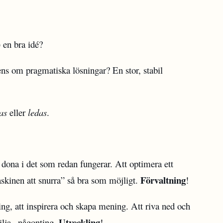
 en bra idé?
s om pragmatiska lösningar? En stor, stabil
as
eller
ledas
.
h dona i det som redan fungerar. Att optimera ett
Förvaltning
skinen att snurra” så bra som möjligt.
!
ning, att inspirera och skapa mening. Att riva ned och
Utveckling
ilja_ någonting.
!