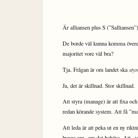
Är alliansen plus S (”Salliansen”)
De borde väl kunna komma överen
majoritet vore väl bra?
Tja. Frågan är om landet ska
styr
Ja, det är skillnad. Stor skillnad.
Att styra (manage) är att fixa oc
redan körande system. Att få ”ma
Att leda är att peka ut en ny rikt
bygga om, om det behövs. Att _v