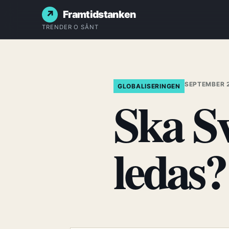
Framtidstanken
TRENDER O SÅNT
SEPTEMBER 2
GLOBALISERINGEN
Ska Sv
ledas?