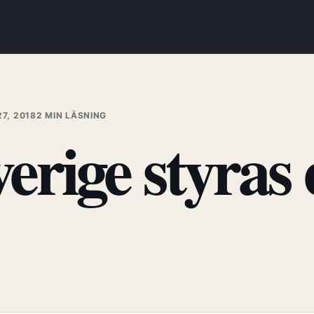
7, 2018
2 MIN LÄSNING
erige styras 