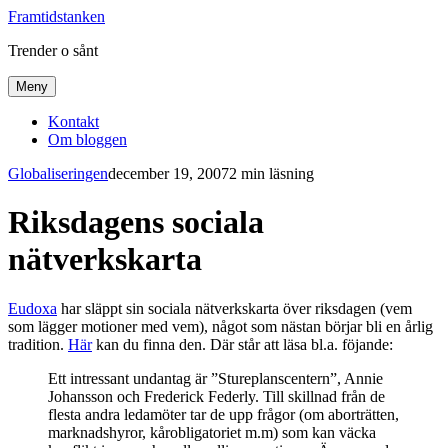
Framtidstanken
Trender o sånt
Meny
Kontakt
Om bloggen
Globaliseringen
december 19, 2007
2 min läsning
Riksdagens sociala
nätverkskarta
Eudoxa
har släppt sin sociala nätverkskarta över riksdagen (vem
som lägger motioner med vem), något som nästan börjar bli en årlig
tradition.
Här
kan du finna den. Där står att läsa bl.a. föjande:
Ett intressant undantag är ”Stureplanscentern”, Annie
Johansson och Frederick Federly. Till skillnad från de
flesta andra ledamöter tar de upp frågor (om aborträtten,
marknadshyror, kårobligatoriet m.m) som kan väcka