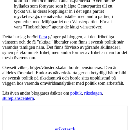
konflikt inom och mellan allians-partierna. Även om de
hyllades som förnyare som hjälpte Centerpartiet till ett
lyckat val är deras kopplingar in i det egna partiet
mycket svaga: de nätverkar istället med andra partier, i
synnerhet med Miljöpartiet och Vänsterpartiet. För att
vara ”Timbrohöger” agerar de långt vänsteröver.
Detta har jag berört
flera
gånger på bloggen, att den frihetliga
vänstern och de få ”riktiga” liberaler som finns i svensk politik står
varandra tämligen nära. Det finns förvisso avgörande skillnader i
synen på ekonimisk frihet, men andra former av frihet är man för det
mesta överens om.
Oavsett vilket, höger/vänster-skalan borde pensioneras. Den är
alldeles för enkel. Eudoxas nätverkskarta ger en betydligt bättre bild
av svensk politik på riksdagnivå och borde sitta uppklistrad på
väggen hos varenda omvärldsanalytiker med politik som arbetsfält.
Läs även andra bloggares åsikter om
politik
,
riksdagen
,
stureplanscentern
.
erikstarck