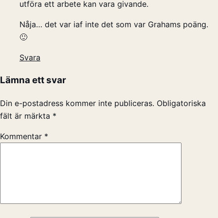
utföra ett arbete kan vara givande.
Nåja… det var iaf inte det som var Grahams poäng.
🙂
Svara
Lämna ett svar
Din e-postadress kommer inte publiceras.
Obligatoriska
fält är märkta
*
Kommentar
*