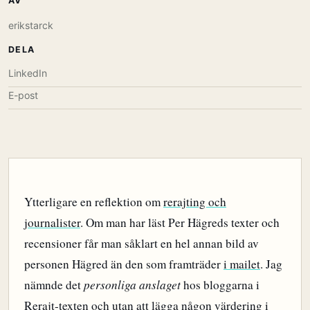
AV
erikstarck
DELA
LinkedIn
E-post
Ytterligare en reflektion om
rerajting och
journalister
. Om man har läst Per Hägreds texter och
recensioner får man såklart en hel annan bild av
personen Hägred än den som framträder
i mailet
. Jag
nämnde det
personliga anslaget
hos bloggarna i
Rerajt-texten och utan att lägga någon värdering i