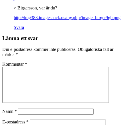
> Birgersson, var är du?
http://img383.imageshack.us/my.php?image=birger9gb.png
Svara
Lämna ett svar
Din e-postadress kommer inte publiceras.
Obligatoriska fält är
märkta
*
Kommentar
*
Namn
*
E-postadress
*