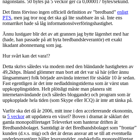
någonstans. 50 bytes på 5 veckor ger ca 0,000017 bytes/sekund.
Det finns förvisso ingen officiell definition av ”bredband”
enligt
PTS
, men jag tror nog det ska gå lite snabbare än så. Inte ens
romarriket hade så låg informationsöverföringshastighet.
Ännu lustigare blir det av att grannen jag bytte lägenhet med har
(hade, han passade på att byta bredbandsleverantör) ett exakt
likadant abonnemang som jag.
Hur svårt kan det vara!?
Detta skrivs således via modem med den bländande hastigheten av
49,2kbps. Ibland glömmer man bort att det var så här (eller ännu
långsammare) folk började använda internet för sisådär 10 år sedan.
Fast egentligen är det inte nedladdningstiderna som är värst utan
uppkopplingstiden. Helt plötsligt måste man planera sitt
internetanvändande (och således bloggande) och program som är
uppkopplade hela tiden (som Skype eller ICQ) är inte att tänka på.
Varför ska det då år 2006, mitt inne i den accelererande ekonomin,
ta
5 veckor
att uppdatera en växel? Boven i dramat är såklart det
gamla monopolföretaget Televerket som hanterar driften åt
Bredbandsbolaget. Samtidigt är det Bredbandsbolaget som ”frontar”
kunden (d.v.s. mig) och det är deras ansvar att se till att eventuella
underleverantörer håller leveranstider, ondskefulla monopolföretag