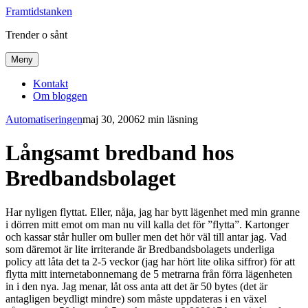
Framtidstanken
Trender o sånt
Meny
Kontakt
Om bloggen
Automatiseringen
maj 30, 2006
2 min läsning
Långsamt bredband hos
Bredbandsbolaget
Har nyligen flyttat. Eller, nåja, jag har bytt lägenhet med min granne
i dörren mitt emot om man nu vill kalla det för ”flytta”. Kartonger
och kassar står huller om buller men det hör väl till antar jag. Vad
som däremot är lite irriterande är Bredbandsbolagets underliga
policy att låta det ta 2-5 veckor (jag har hört lite olika siffror) för att
flytta mitt internetabonnemang de 5 metrarna från förra lägenheten
in i den nya. Jag menar, låt oss anta att det är 50 bytes (det är
antagligen beydligt mindre) som måste uppdateras i en växel