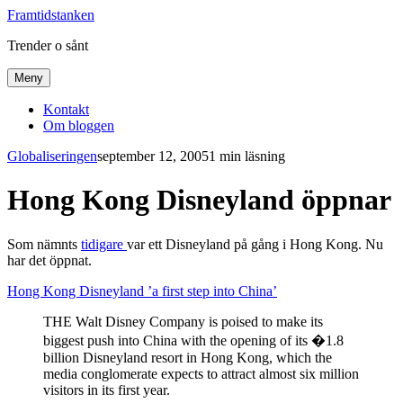
Framtidstanken
Trender o sånt
Meny
Kontakt
Om bloggen
Globaliseringen
september 12, 2005
1 min läsning
Hong Kong Disneyland öppnar
Som nämnts
tidigare
var ett Disneyland på gång i Hong Kong. Nu
har det öppnat.
Hong Kong Disneyland ’a first step into China’
THE Walt Disney Company is poised to make its
biggest push into China with the opening of its �1.8
billion Disneyland resort in Hong Kong, which the
media conglomerate expects to attract almost six million
visitors in its first year.