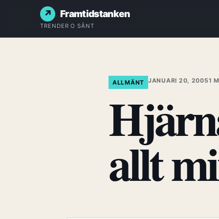
Framtidstanken
TRENDER O SÅNT
JANUARI 20, 2005
1 
ALLMÄNT
Hjärna
allt m