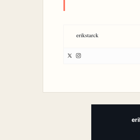
erikstarck
er