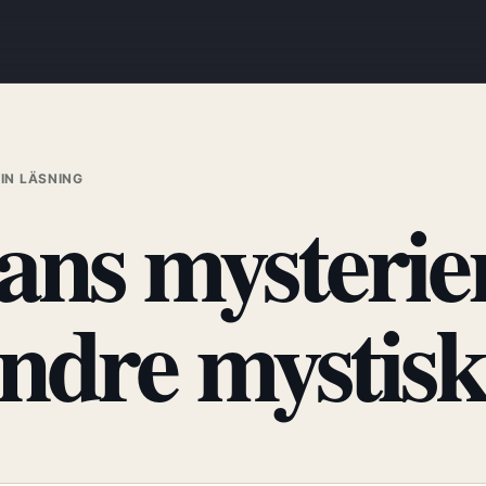
MIN LÄSNING
ns mysterier
indre mystis