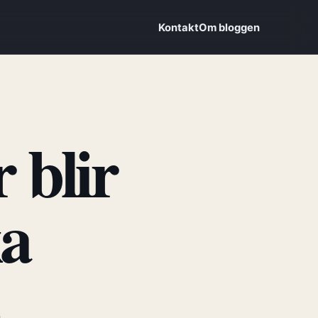
Kontakt
Om bloggen
 blir
ka