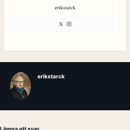
erikstarck
erikstarck
Lämna ett svar