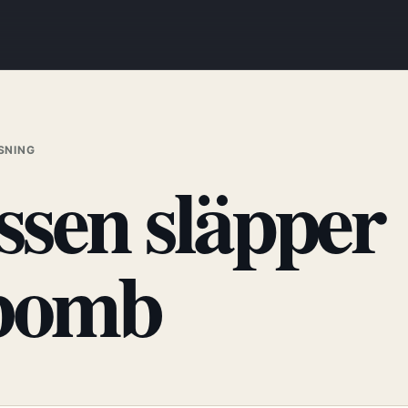
ÄSNING
ssen släpper
bomb