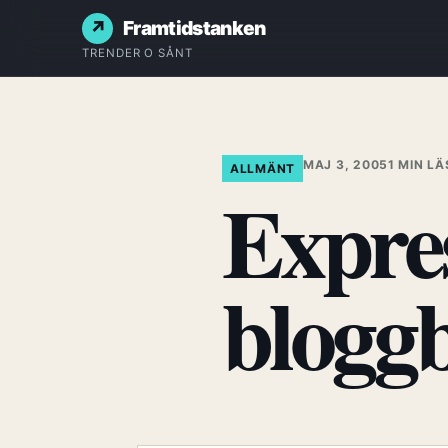
Framtidstanken
TRENDER O SÅNT
MAJ 3, 2005
1 MIN L
ALLMÄNT
Expre
blogg