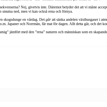
sekvenserna? Nej, givetvis inte. Däremot betyder det att vi måste accep
n smutsa ned, men vi kan också rena och förnya.
 en skogsdunge en vårdag. Det
går
att sänka andelen växthusgaser i atm
, to.m. Japaner och Norrmän, får mat för dagen. Allt detta går, och det k
smutsig” jämfört med den ”rena” naturen och människan som en skapande