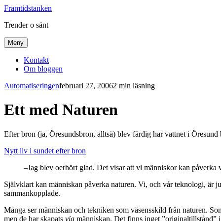
Framtidstanken
Trender o sånt
Meny
Kontakt
Om bloggen
Automatiseringen
februari 27, 2006
2 min läsning
Ett med Naturen
Efter bron (ja, Öresundsbron, alltså) blev färdig har vattnet i Öresund b
Nytt liv i sundet efter bron
–Jag blev oerhört glad. Det visar att vi människor kan påverka 
Självklart kan människan påverka naturen. Vi, och vår teknologi, är
sammankopplade.
Många ser människan och tekniken som väsensskild från naturen. Som o
men de har skapats
via
människan. Det finns inget ”originaltillstånd” 