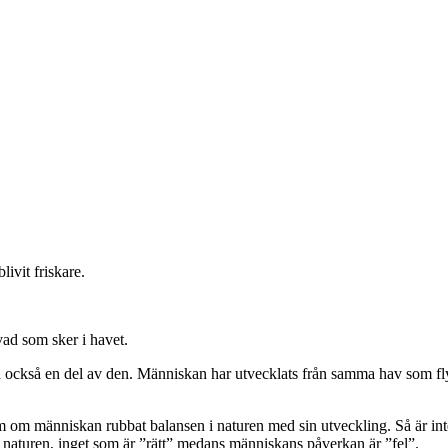
livit friskare.
vad som sker i havet.
 ju också en del av den. Människan har utvecklats från samma hav som 
m människan rubbat balansen i naturen med sin utveckling. Så är inte f
i naturen, inget som är ”rätt” medans människans påverkan är ”fel”.