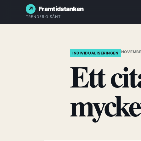
Framtidstanken
TRENDER O SÅNT
NOVEMBE
INDIVIDUALISERINGEN
Ett ci
mycke