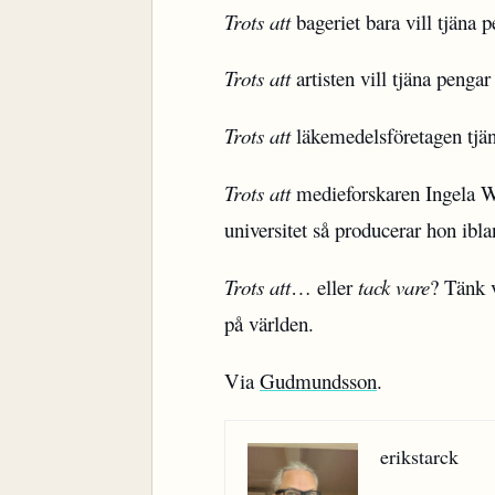
Trots att
bageriet bara vill tjäna p
Trots att
artisten vill tjäna pengar
Trots att
läkemedelsföretagen tjäna
Trots att
medieforskaren Ingela Wa
universitet så producerar hon ibla
Trots att
… eller
tack vare
? Tänk 
på världen.
Via
Gudmundsson
.
erikstarck