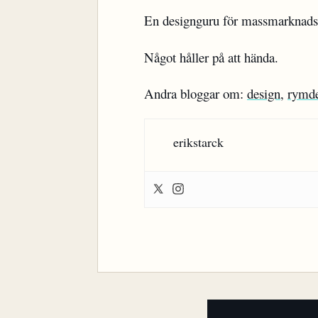
En designguru för massmarknad
Något håller på att hända.
Andra bloggar om:
design
,
rymd
erikstarck