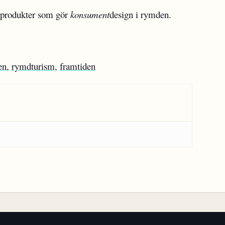
sprodukter som gör
konsument
design i rymden.
en
,
rymdturism
,
framtiden