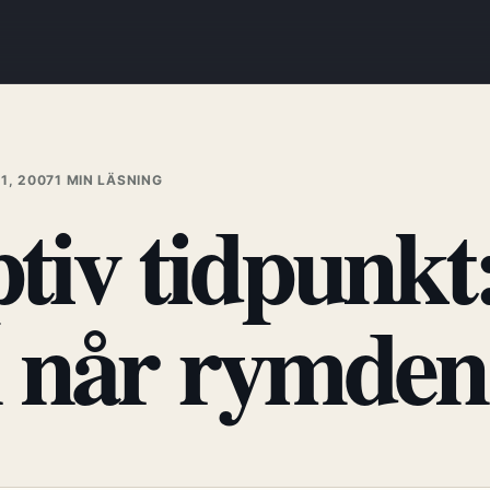
1, 2007
1 MIN LÄSNING
tiv tidpunkt
n når rymden