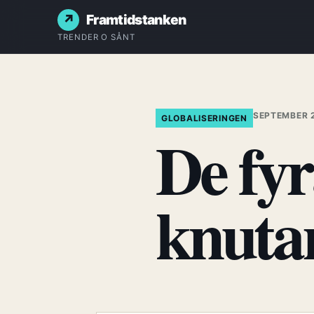
Framtidstanken
TRENDER O SÅNT
SEPTEMBER 2
GLOBALISERINGEN
De fyr
knuta