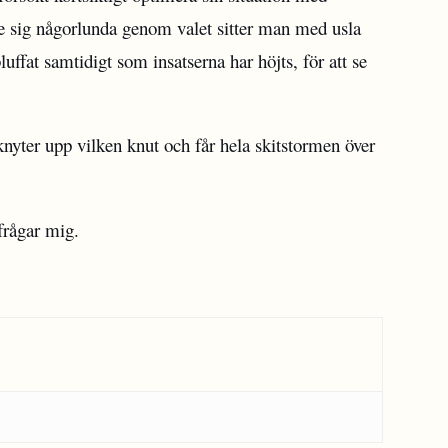
de sig någorlunda genom valet sitter man med usla
uffat samtidigt som insatserna har höjts, för att se
yter upp vilken knut och får hela skitstormen över
frågar mig.