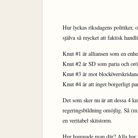
Hur lyckas riksdagens politiker, o
själva så mycket att faktisk handl
Knut #1 är alliansen som en enhe
Knut #2 är SD som paria och orö
Knut #3 är mot blocköverskridan
Knut #4 är att inget borgerligt pa
Det som sker nu är att dessa 4 kn
regeringsbildning omöjlig. Så (m
en veritabel skitstorm.
Hur hamnade man där? Alla har fö