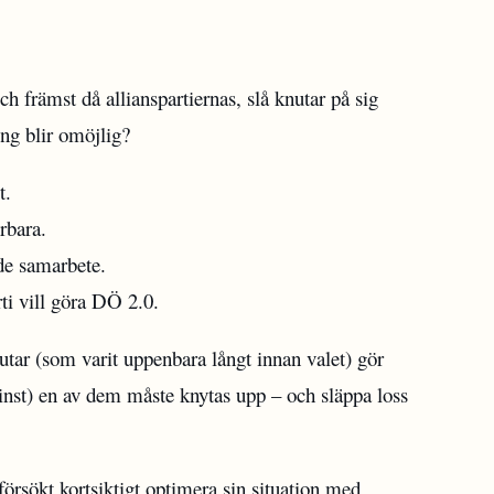
ch främst då allianspartiernas, slå knutar på sig
ing blir omöjlig?
t.
rbara.
de samarbete.
rti vill göra DÖ 2.0.
utar (som varit uppenbara långt innan valet) gör
inst) en av dem måste knytas upp – och släppa loss
rsökt kortsiktigt optimera sin situation med