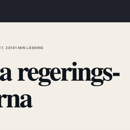
7, 2018
1 MIN LÄSNING
a regerings-
rna