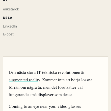
AV
erikstarck
DELA
LinkedIn
E-post
Den nästa stora IT-tekniska revolutionen är
augmented reality
. Kommer inte att börja lossna
förrän om några år, men det förutsätter väl
fungerande små displayer som dessa.
Coming to an eye near you: video glasses