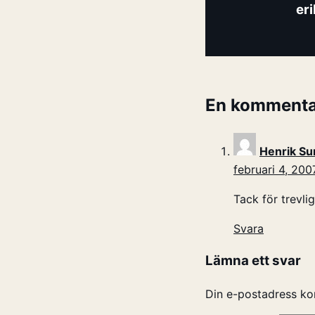
er
En kommenta
Henrik S
februari 4, 200
Tack för trevl
Svara
Lämna ett svar
Din e-postadress ko