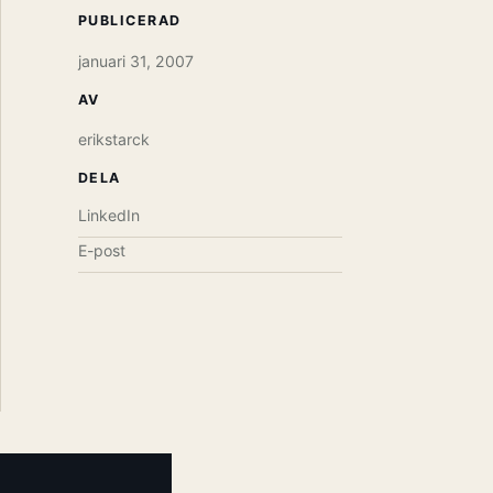
PUBLICERAD
januari 31, 2007
AV
erikstarck
DELA
LinkedIn
E-post