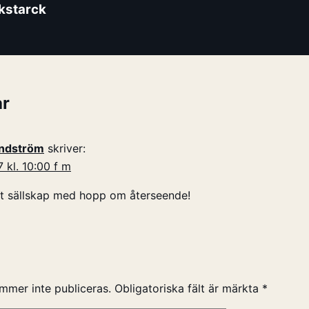
ikstarck
r
undström
skriver:
7 kl. 10:00 f m
igt sällskap med hopp om återseende!
mmer inte publiceras.
Obligatoriska fält är märkta
*