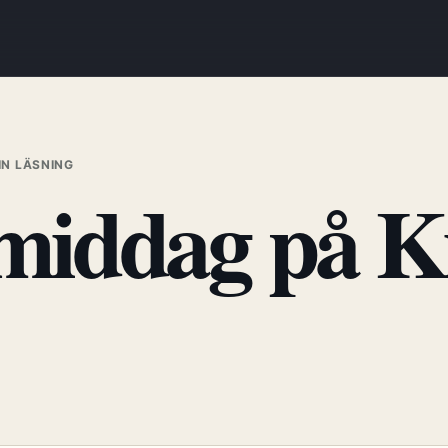
IN LÄSNING
middag på K