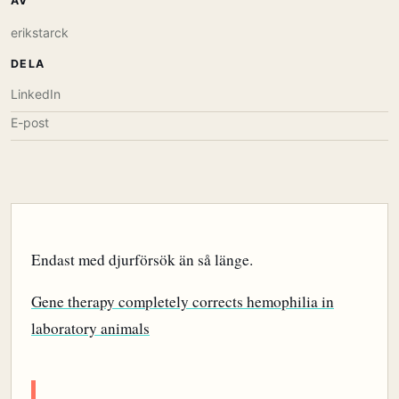
AV
erikstarck
DELA
LinkedIn
E-post
Endast med djurförsök än så länge.
Gene therapy completely corrects hemophilia in
laboratory animals