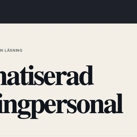
IN LÄSNING
atiserad
ingpersonal