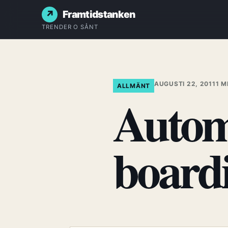
Framtidstanken
TRENDER O SÅNT
AUGUSTI 22, 2011
1 M
ALLMÄNT
Autom
board