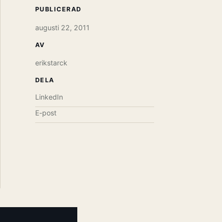
PUBLICERAD
augusti 22, 2011
AV
erikstarck
DELA
LinkedIn
E-post