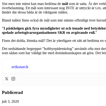
Sist men inte minst kan man bedöma de
mål
som är satta. Är det verk
överbelastning. Ett mål som intressant nog INTE är uttryckt är t.ex. att
länder där dessa båda är de viktigaste målen.
Bland målen finns också de mål som inte nämns offentligt över huvud 
”
I påskhelgen gick fyra myndigheter ut och tonade ned betydels
spelade arbetsgivarorganisationen SKR en avgörande roll.
”
Finns det dolda, lömska mål? Det är ytterligare ett sätt att bedöma en s
Det nedsättande begreppet ”hobbyepidemiolog” används ofta mot den som
som sådan som har väldigt lite med domänkunskapen att göra. Det bör 
erikstarck
Publicerad
juli 3, 2020