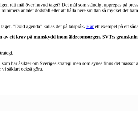
ligen rätt mål över huvud taget? Det mål som ständigt upprepas på pres
 minimera antalet dödsfall eller att hålla nere smittan så mycket det bara
taget. ”Dold agenda” kallas det på talspråk.
Här
ett exempel på ett såd
en av ett krav på munskydd inom äldreomsorgen. SVT:s granskning
trategi.
 har åsikter om Sveriges strategi men som synes finns det massor av sät
vi såklart också göra.