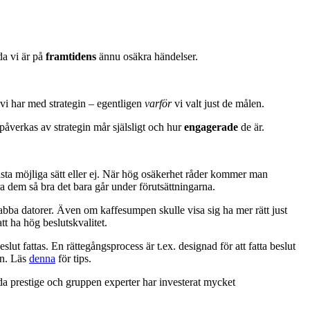
da vi är på
framtidens
ännu osäkra händelser.
 vi har med strategin – egentligen
varför
vi valt just de målen.
åverkas av strategin mår själsligt och hur
engagerade
de är.
ästa möjliga sätt eller ej. När hög osäkerhet råder kommer man
ra dem så bra det bara går under förutsättningarna.
abba datorer. Även om kaffesumpen skulle visa sig ha mer rätt just
tt ha hög beslutskvalitet.
t fattas. En rättegångsprocess är t.ex. designad för att fatta beslut
en. Läs
denna
för tips.
åda prestige och gruppen experter har investerat mycket