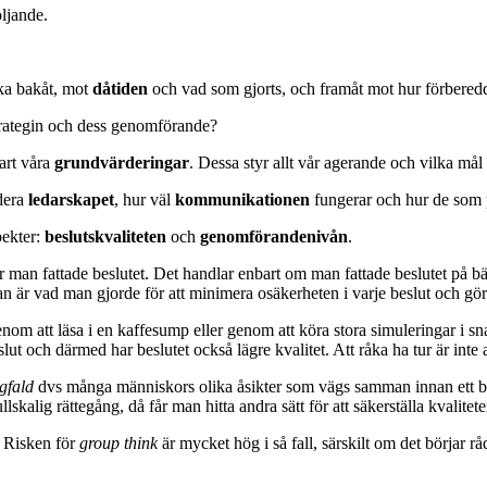
öljande.
cka bakåt, mot
dåtiden
och vad som gjorts, och framåt mot hur förbered
strategin och dess genomförande?
lart våra
grundvärderingar
. Dessa styr allt vår agerande och vilka mål
dera
ledarskapet
, hur väl
kommunikationen
fungerar och hur de som p
pekter:
beslutskvaliteten
och
genomförandenivån
.
r man fattade beslutet. Det handlar enbart om man fattade beslutet på b
ågan är vad man gjorde för att minimera osäkerheten i varje beslut och gö
om att läsa i en kaffesump eller genom att köra stora simuleringar i sn
lut och därmed har beslutet också lägre kvalitet. Att råka ha tur är inte a
ngfald
dvs många människors olika åsikter som vägs samman innan ett beslu
lskalig rättegång, då får man hitta andra sätt för att säkerställa kvalitet
. Risken för
group think
är mycket hög i så fall, särskilt om det börjar r