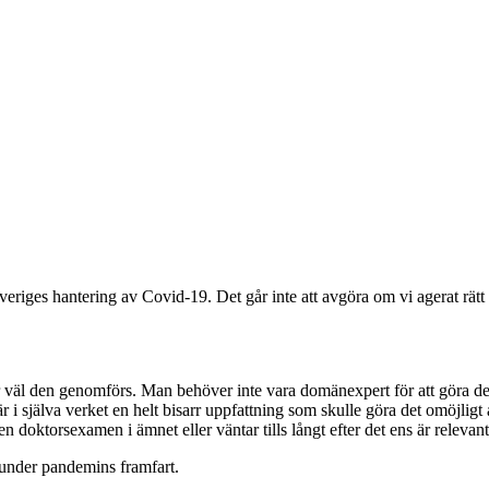
a Sveriges hantering av Covid-19. Det går inte att avgöra om vi agerat rätt
 hur väl den genomförs. Man behöver inte vara domänexpert för att göra de
är i själva verket en helt bisarr uppfattning som skulle göra det omöjligt
n doktorsexamen i ämnet eller väntar tills långt efter det ens är relevant
t under pandemins framfart.