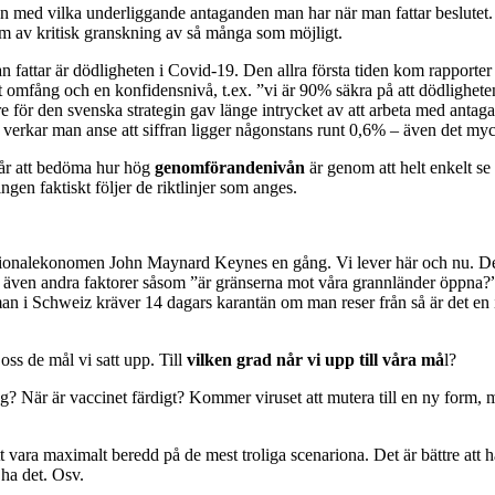
pen med vilka underliggande antaganden man har när man fattar beslutet.
form av kritisk granskning av så många som möjligt.
an fattar är dödligheten i Covid-19. Den allra första tiden kom rapport
m ett omfång och en konfidensnivå, t.ex. ”vi är 90% säkra på att dödlighe
re för den svenska strategin gav länge intrycket av att arbeta med anta
verkar man anse att siffran ligger någonstans runt 0,6% – även det myck
går att bedöma hur hög
genomförandenivån
är genom att helt enkelt se 
ingen faktiskt följer de riktlinjer som anges.
ationalekonomen John Maynard Keynes en gång. Vi lever här och nu. Det
en även andra faktorer såsom ”är gränserna mot våra grannländer öppna?”
an i Schweiz kräver 14 dagars karantän om man reser från så är det en
oss de mål vi satt upp. Till
vilken grad når vi upp till våra må
l?
? När är vaccinet färdigt? Kommer viruset att mutera till en ny form,
 vara maximalt beredd på de mest troliga scenariona. Det är bättre att ha
 ha det. Osv.