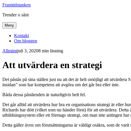
Framtidstanken
Trender o sånt
Meny
Kontakt
Om bloggen
Allmänt
juli 3, 2020
8 min läsning
Att utvärdera en strategi
Det påstås på sina ställen just nu att det är helt omöjligt att utvärder
insidan” som har kompetens att avgöra om det går bra eller inte.
Båda dessa påståenden är naturligtvis helt fel.
Det går alltid att utvärdera hur bra en organisations strategi är eller
Richards har dött (vilket som nu händer först) för att utvärdera. Detta 
utbildningssystem eller ett företags strategi, om man inte antingen har e
Detta gäller även om förutsättningarna är väldigt osäkra, som de vari