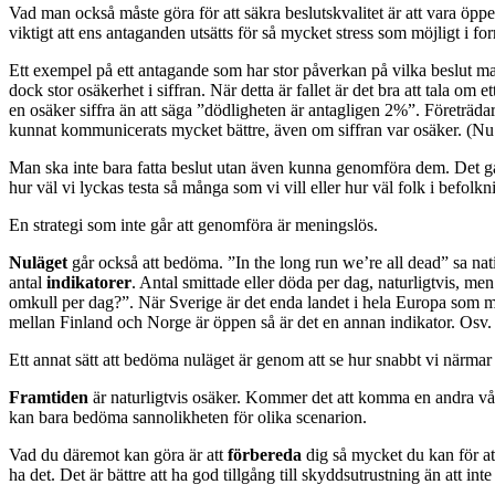
Vad man också måste göra för att säkra beslutskvalitet är att vara öp
viktigt att ens antaganden utsätts för så mycket stress som möjligt i 
Ett exempel på ett antagande som har stor påverkan på vilka beslut m
dock stor osäkerhet i siffran. När detta är fallet är det bra att tala o
en osäker siffra än att säga ”dödligheten är antagligen 2%”. Företräda
kunnat kommunicerats mycket bättre, även om siffran var osäker. (Nu 
Man ska inte bara fatta beslut utan även kunna genomföra dem. Det 
hur väl vi lyckas testa så många som vi vill eller hur väl folk i befolkn
En strategi som inte går att genomföra är meningslös.
Nuläget
går också att bedöma. ”In the long run we’re all dead” sa n
antal
indikatorer
. Antal smittade eller döda per dag, naturligtvis, m
omkull per dag?”. När Sverige är det enda landet i hela Europa som m
mellan Finland och Norge är öppen så är det en annan indikator. Osv.
Ett annat sätt att bedöma nuläget är genom att se hur snabbt vi närmar 
Framtiden
är naturligtvis osäker. Kommer det att komma en andra våg
kan bara bedöma sannolikheten för olika scenarion.
Vad du däremot kan göra är att
förbereda
dig så mycket du kan för att
ha det. Det är bättre att ha god tillgång till skyddsutrustning än att inte