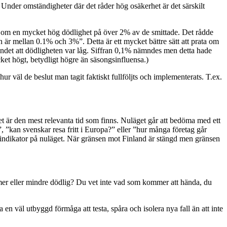
 Under omständigheter där det råder hög osäkerhet är det särskilt
er om en mycket hög dödlighet på över 2% av de smittade. Det rådde
ten är mellan 0.1% och 3%”. Detta är ett mycket bättre sätt att prata om
gandet att dödligheten var låg. Siffran 0,1% nämndes men detta hade
et högt, betydligt högre än säsongsinfluensa.)
hur väl de beslut man tagit faktiskt fullföljts och implementerats. T.ex.
 är den mest relevanta tid som finns. Nuläget går att bedöma med ett
, ”kan svenskar resa fritt i Europa?” eller ”hur många företag går
 indikator på nuläget. När gränsen mot Finland är stängd men gränsen
 mer eller mindre dödlig? Du vet inte vad som kommer att hända, du
 en väl utbyggd förmåga att testa, spåra och isolera nya fall än att inte