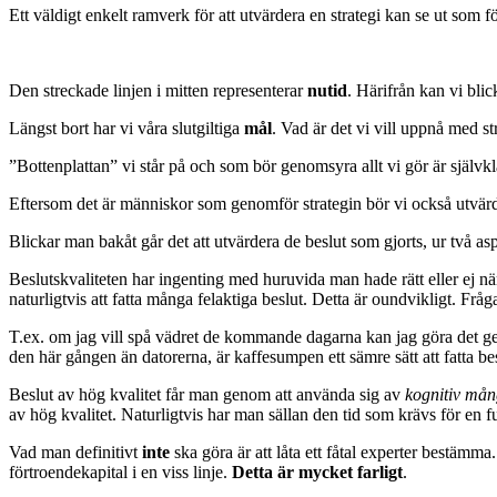
Ett väldigt enkelt ramverk för att utvärdera en strategi kan se ut som f
Den streckade linjen i mitten representerar
nutid
. Härifrån kan vi bli
Längst bort har vi våra slutgiltiga
mål
. Vad är det vi vill uppnå med 
”Bottenplattan” vi står på och som bör genomsyra allt vi gör är självk
Eftersom det är människor som genomför strategin bör vi också utvär
Blickar man bakåt går det att utvärdera de beslut som gjorts, ur två as
Beslutskvaliteten har ingenting med huruvida man hade rätt eller ej nä
naturligtvis att fatta många felaktiga beslut. Detta är oundvikligt. Fr
T.ex. om jag vill spå vädret de kommande dagarna kan jag göra det gen
den här gången än datorerna, är kaffesumpen ett sämre sätt att fatta bes
Beslut av hög kvalitet får man genom att använda sig av
kognitiv må
av hög kvalitet. Naturligtvis har man sällan den tid som krävs för en ful
Vad man definitivt
inte
ska göra är att låta ett fåtal experter bestämma
förtroendekapital i en viss linje.
Detta är mycket farligt
.