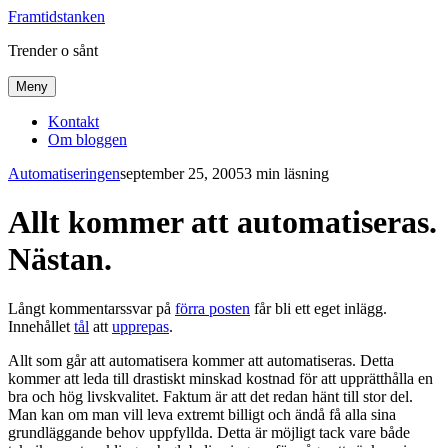
Framtidstanken
Trender o sånt
Meny
Kontakt
Om bloggen
Automatiseringen
september 25, 2005
3 min läsning
Allt kommer att automatiseras.
Nästan.
Långt kommentarssvar på
förra posten
får bli ett eget inlägg.
Innehållet
tål
att
upprepas
.
Allt som går att automatisera kommer att automatiseras. Detta
kommer att leda till drastiskt minskad kostnad för att upprätthålla en
bra och hög livskvalitet. Faktum är att det redan hänt till stor del.
Man kan om man vill leva extremt billigt och ändå få alla sina
grundläggande behov uppfyllda. Detta är möjligt tack vare både