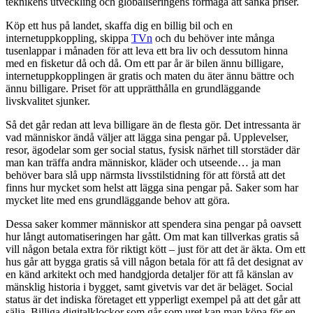
teknikens utveckling och globaliseringens förmåga att sänka priser.
Köp ett hus på landet, skaffa dig en billig bil och en
internetuppkoppling, skippa
TVn
och du behöver inte många
tusenlappar i månaden för att leva ett bra liv och dessutom hinna
med en fisketur då och då. Om ett par år är bilen ännu billigare,
internetuppkopplingen är gratis och maten du äter ännu bättre och
ännu billigare. Priset för att upprätthålla en grundläggande
livskvalitet sjunker.
Så det går redan att leva billigare än de flesta gör. Det intressanta är
vad människor ändå väljer att lägga sina pengar på. Upplevelser,
resor, ägodelar som ger social status, fysisk närhet till storstäder där
man kan träffa andra människor, kläder och utseende… ja man
behöver bara slå upp närmsta livsstilstidning för att förstå att det
finns hur mycket som helst att lägga sina pengar på. Saker som har
mycket lite med ens grundläggande behov att göra.
Dessa saker kommer människor att spendera sina pengar på oavsett
hur långt automatiseringen har gått. Om mat kan tillverkas gratis så
vill någon betala extra för riktigt kött – just för att det är äkta. Om ett
hus går att bygga gratis så vill någon betala för att få det designat av
en känd arkitekt och med handgjorda detaljer för att få känslan av
mänsklig historia i bygget, samt givetvis var det är beläget. Social
status är det indiska företaget ett ypperligt exempel på att det går att
sälja. Billiga digitalklockor som går som uret kan man köpa för en