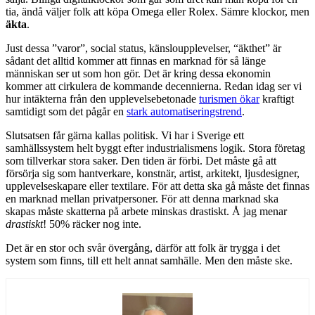
tia, ändå väljer folk att köpa Omega eller Rolex. Sämre klockor, men
äkta
.
Just dessa ”varor”, social status, känsloupplevelser, “äkthet” är
sådant det alltid kommer att finnas en marknad för så länge
människan ser ut som hon gör. Det är kring dessa ekonomin
kommer att cirkulera de kommande decennierna. Redan idag ser vi
hur intäkterna från den upplevelsebetonade
turismen ökar
kraftigt
samtidigt som det pågår en
stark automatiseringstrend
.
Slutsatsen får gärna kallas politisk. Vi har i Sverige ett
samhällssystem helt byggt efter industrialismens logik. Stora företag
som tillverkar stora saker. Den tiden är förbi. Det måste gå att
försörja sig som hantverkare, konstnär, artist, arkitekt, ljusdesigner,
upplevelseskapare eller textilare. För att detta ska gå måste det finnas
en marknad mellan privatpersoner. För att denna marknad ska
skapas måste skatterna på arbete minskas drastiskt. Å jag menar
drastiskt
! 50% räcker nog inte.
Det är en stor och svår övergång, därför att folk är trygga i det
system som finns, till ett helt annat samhälle. Men den måste ske.