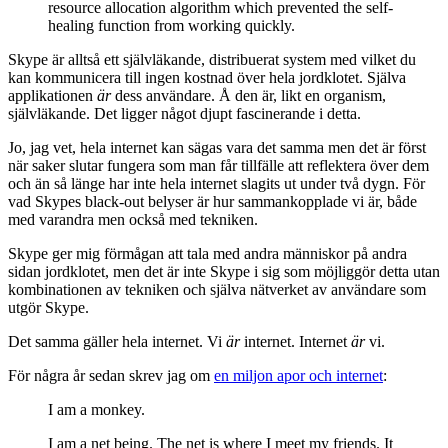
resource allocation algorithm which prevented the self-
healing function from working quickly.
Skype är alltså ett självläkande, distribuerat system med vilket du
kan kommunicera till ingen kostnad över hela jordklotet. Själva
applikationen
är
dess användare. Å den är, likt en organism,
självläkande. Det ligger något djupt fascinerande i detta.
Jo, jag vet, hela internet kan sägas vara det samma men det är först
när saker slutar fungera som man får tillfälle att reflektera över dem
och än så länge har inte hela internet slagits ut under två dygn. För
vad Skypes black-out belyser är hur sammankopplade vi är, både
med varandra men också med tekniken.
Skype ger mig förmågan att tala med andra människor på andra
sidan jordklotet, men det är inte Skype i sig som möjliggör detta utan
kombinationen av tekniken och själva nätverket av användare som
utgör Skype.
Det samma gäller hela internet. Vi
är
internet. Internet
är
vi.
För några år sedan skrev jag om
en miljon apor och internet
:
I am a monkey.
I am a net being. The net is where I meet my friends. It