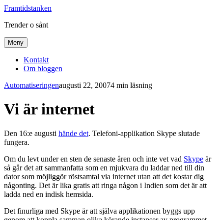
Framtidstanken
Trender o sånt
Meny
Kontakt
Om bloggen
Automatiseringen
augusti 22, 2007
4 min läsning
Vi är internet
Den 16:e augusti
hände det
. Telefoni-applikation Skype slutade
fungera.
Om du levt under en sten de senaste åren och inte vet vad
Skype
är
så går det att sammanfatta som en mjukvara du laddar ned till din
dator som möjliggör röstsamtal via internet utan att det kostar dig
någonting. Det är lika gratis att ringa någon i Indien som det är att
ladda ned en indisk hemsida.
Det finurliga med Skype är att själva applikationen byggs upp
genom att koppla samman olika körande instanser av programmet.