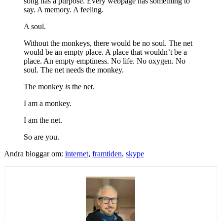
song has a purpose. Every webpage has something to
say. A memory. A feeling.
A soul.
Without the monkeys, there would be no soul. The net
would be an empty place. A place that wouldn’t be a
place. An empty emptiness. No life. No oxygen. No
soul. The net needs the monkey.
The monkey
is
the net.
I am a monkey.
I am the net.
So are you.
Andra bloggar om:
internet
,
framtiden
,
skype