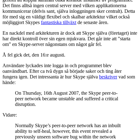
Det finns alltså ingen central server med vilken applikationerna
kommunicerar (delvis sant, själva inloggningen sker centralt). Detta
för med sig en väldigt flexibel och skalbar arkitektur vilket också
möjliggjort Skypes
fantastiska tillväxt
de senaste åren.
En nackdel med arkitekturen är dock att Skype själva (företaget) inte
har direkt kontroll över sin egen mjukvara. Det går inte att ”starta
om” en Skype-server någonstans om något går fel.
Å fel gick det, den 16:e augusti.
Användare lyckades inte logga in och programmet blev
oanvändbart. Efter ca två dygn så började saker och ting åter
fungera igen. Det intressanta är hur Skype själva
beskriver
vad som
hände:
On Thursday, 16th August 2007, the Skype peer-to-
peer network became unstable and suffered a critical
disruption.
Vidare:
Normally Skype’s peer-to-peer network has an inbuilt
ability to self-heal, however, this event revealed a
previously unseen software bug within the network