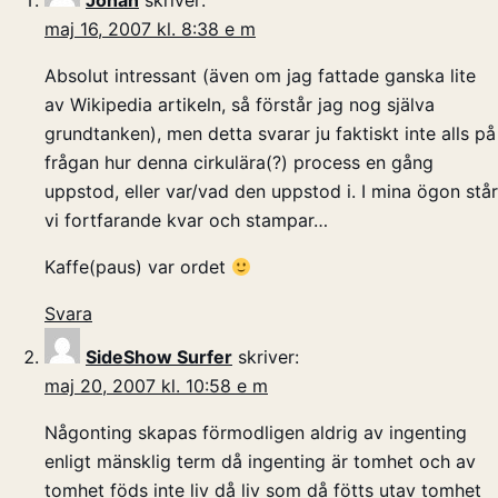
Johan
skriver:
maj 16, 2007 kl. 8:38 e m
Absolut intressant (även om jag fattade ganska lite
av Wikipedia artikeln, så förstår jag nog själva
grundtanken), men detta svarar ju faktiskt inte alls på
frågan hur denna cirkulära(?) process en gång
uppstod, eller var/vad den uppstod i. I mina ögon står
vi fortfarande kvar och stampar…
Kaffe(paus) var ordet
Svara
SideShow Surfer
skriver:
maj 20, 2007 kl. 10:58 e m
Någonting skapas förmodligen aldrig av ingenting
enligt mänsklig term då ingenting är tomhet och av
tomhet föds inte liv då liv som då fötts utav tomhet