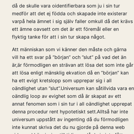
då de skulle vara oidentifierbara som ju i sin tur
medför att det ej födda och skapade inte existerar
varpå hela ämnet i sig själv faller omkull då det krävs
ett ämne oavsett om det är ett föremål eller en
flyktig tanke för att i sin tur skapa något.
Att människan som vi känner den måste och gärna
vill ha ett svar på ”början” och ”slut” på vad det än
är,är förmodligen en strävan att lösa det som inte går
att lösa enligt mänsklig ekvation då en ”början” kan
ha ett evigt kretslopp som upprepar sig i all
oändlighet utan ”slut”.Universum kan såtillvida vara en
oändlig loop av evighet som då är skapat av ett
annat fenomen som i sin tur i all oändlighet upprepat
denna procedur rent hypotetiskt sett.Alltså har inte
universum uppstått av ingenting då du förmodligen
inte kunnat skriva det du nu gjorde på denna web