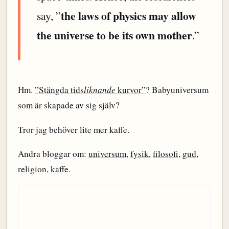
the laws of physics may allow
say, ”
the universe to be its own mother
.”
Hm.
”Stängda tids
liknande
kurvor”
? Babyuniversum
som är skapade av sig själv?
Tror jag behöver lite mer kaffe.
Andra bloggar om:
universum
,
fysik
,
filosofi
,
gud
,
religion
,
kaffe
.