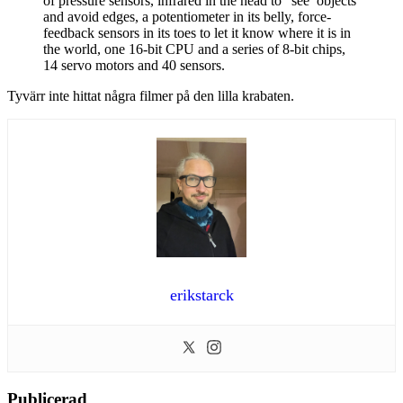
of pressure sensors, infrared in the head to ”see’ objects
and avoid edges, a potentiometer in its belly, force-
feedback sensors in its toes to let it know where it is in
the world, one 16-bit CPU and a series of 8-bit chips,
14 servo motors and 40 sensors.
Tyvärr inte hittat några filmer på den lilla krabaten.
erikstarck
Publicerad