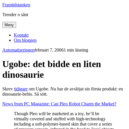
Framtidstanken
Trender o sånt
Meny
Kontakt
Om bloggen
Automatiseringen
februari 7, 2006
1 min läsning
Ugobe: det bidde en liten
dinosaurie
Skrev
tidigare
om Ugobe. Nu har de avslöjat sin första produkt: en
dinosaurie-bebis. Så sött.
News from PC Magazine: Can Pleo Robot Charm the Market?
Though Pleo will be marketed as a toy, he’ll be
virtually covered and stuffed with high-technology
including a soft-polymer-based skin that cover a series