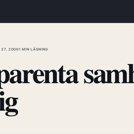
27, 2006
1 MIN LÄSNING
parenta samh
ig