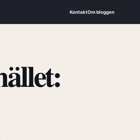
Kontakt
Om bloggen
ället: