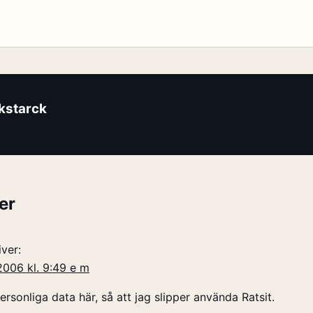
ikstarck
er
iver:
006 kl. 9:49 e m
personliga data här, så att jag slipper använda Ratsit.