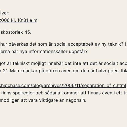
iver:
006 kl. 10:31 e m
 skostorlek 45.
 hur påverkas det som är social acceptabelt av ny teknik? 
lerna när nya informationskällor uppstår?
got är tekniskt möjligt innebär det inte att det är socialt a
er 21. Man knackar på dörren även om den är halvöppen. Ibl
chipchase.com/blog/archives/2006/11/separation_of_c.html
t finns spelregler och sådana kommer att finnas även i ett t
odligen att vara viktigare än någonsin.