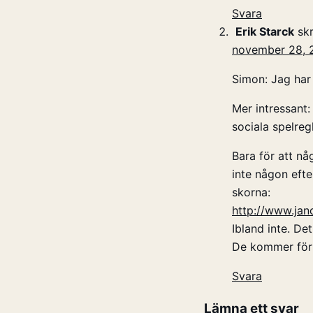
Svara
Erik Starck
skr
november 28, 2
Simon: Jag har
Mer intressant:
sociala spelreg
Bara för att nå
inte någon eft
skorna:
http://www.jan
Ibland inte. De
De kommer förm
Svara
Lämna ett svar