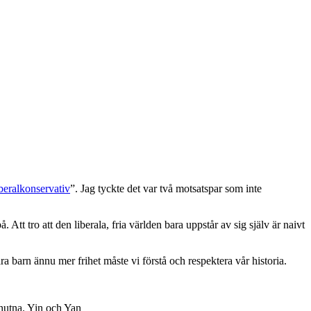
iberalkonservativ
”. Jag tyckte det var två motsatspar som inte
. Att tro att den liberala, fria världen bara uppstår av sig själv är naivt
åra barn ännu mer frihet måste vi förstå och respektera vår historia.
knutna. Yin och Yan