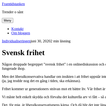
Framtidstanken
Trender o sånt
Meny
Kontakt
Om bloggen
Individualiseringen
juni 30, 2020
2 min läsning
Svensk frihet
Någon droppade begreppet ”svensk frihet” i en onlinediskussion och det
fungerade ihop.
Men det liberalkonservativa handlar om insikten i att frihet uppstår inte 
(ja, jag trodde nog det en gång i tiden, ska erkännas).
Frihet kommer ur generationers strävan mot ett bättre liv. Vår frihet ä
Vi måste helt enkelt skydda och förvalta det kulturella arv vi fått – så
Det, för mig, är liberalkonservatismens kärna. Och då blir det inte lä