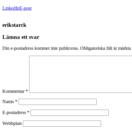
LinkedIn
E-post
erikstarck
Lämna ett svar
Din e-postadress kommer inte publiceras.
Obligatoriska fält är märkta
Kommentar
*
Namn
*
E-postadress
*
Webbplats