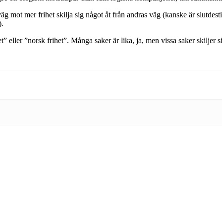
 väg mot mer frihet skilja sig något åt från andras väg (kanske är slutd
).
” eller ”norsk frihet”. Många saker är lika, ja, men vissa saker skiljer s