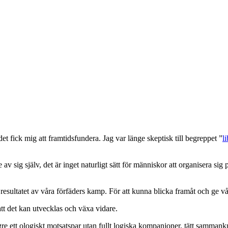
 fick mig att framtidsfundera. Jag var länge skeptisk till begreppet ”
l
av sig själv, det är inget naturligt sätt för människor att organisera sig på
r resultatet av våra förfäders kamp. För att kunna blicka framåt och ge v
 att det kan utvecklas och växa vidare.
ngre ett ologiskt motsatspar utan fullt logiska kompanjoner, tätt samman