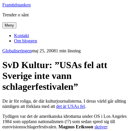
Framtidstanken
Trender o sånt
Meny
Kontakt
Om bloggen
Globaliseringen
maj 25, 2008
1 min läsning
SvD Kultur: ”USAs fel att
Sverige inte vann
schlagerfestivalen”
De är för roliga, de där kulturjournalisterna. I deras värld går allting
nämligen att förklara med att
det är USAs fel
.
Tydligen var det de amerikanska idrottarna under OS i Los Angeles
1984 som uppfann nationalismen (!?) som sedan spred sig till
eurovisionsschlagerfestivalen.
Magnus Eriksson
skriver
: