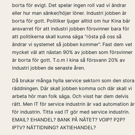
borta för evigt. Det spelar ingen roll vad vi ändrar
eller hur man sänker/höjer löner. Industri jobben är
borta för gott. Politiker ljuger alltid om hur Kina bär
ansvarret för att industri jobben försvinner bara för
att politikerna skall kunna säga ”rösta på oss så
ändrar vi systemet så jobben kommer”. Fast dem vet
mycket väl att nästan 90% av jobben som försvinner
är borta för gott. T.o.m I kina så försvann 20% av
industri jobben de senaste åren.
Då brukar många hylla service sektorn som den stora
räddningen. Där skall jobben komma och där skall vi
arbeta hör man folk säga. Och visst har dem delvis
rätt. Men IT för service industrin är vad automation är
för industrin. Titta vad IT gör med service industrin.
EMAIL? EHANDEL? BANK PÅ NÄTET? VOIP? P2P?
IPTV? NÄTTIDNING? AKTIEHANDEL?