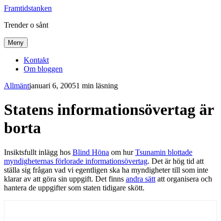
Framtidstanken
Trender o sånt
Meny
Kontakt
Om bloggen
Allmänt
januari 6, 2005
1 min läsning
Statens informationsövertag är
borta
Insiktsfullt inlägg hos
Blind Höna
om hur
Tsunamin blottade
myndigheternas förlorade informationsövertag
. Det är hög tid att
ställa sig frågan vad vi egentligen ska ha myndigheter till som inte
klarar av att göra sin uppgift. Det finns
andra sätt
att organisera och
hantera de uppgifter som staten tidigare skött.