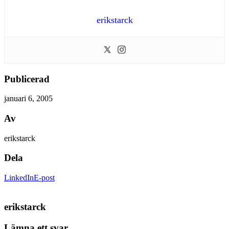
erikstarck
Publicerad
januari 6, 2005
Av
erikstarck
Dela
LinkedIn
E-post
erikstarck
Lämna ett svar