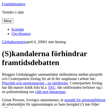
Framtidstanken
Trender o sånt
Meny
Kontakt
Om bloggen
Globaliseringen
april 6, 2006
1 min läsning
(S)kandalerna förhindrar
framtidsdebatten
Bloggen Globaljuggler sammanfattar skillnaderna mellan plusjobb
och Centerpartiets förslag för att få fler ungdomar i arbete här:
Plusjobb och ungdomsavtal – en jämförelse
. Centerpartiets förslag
har fått massiv kritik från bl.a.
SSU
, där ordföranden befinner sig i
en polisutredning om
våld mot tjänsteman
.
Göran Persson, Sveriges statsminister, är
anmäld för arbetsmiljöbrott
då arbetsmiljön för upprustningen av hans herrgård (!) inte följer