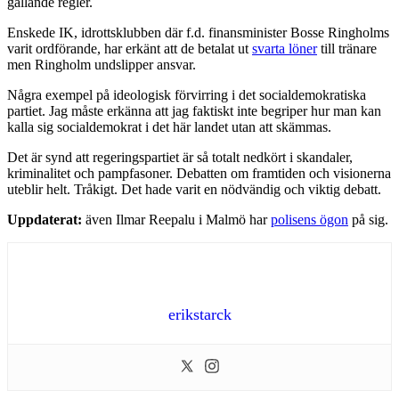
gällande regler.
Enskede IK, idrottsklubben där f.d. finansminister Bosse Ringholms
varit ordförande, har erkänt att de betalat ut
svarta löner
till tränare
men Ringholm undslipper ansvar.
Några exempel på ideologisk förvirring i det socialdemokratiska
partiet. Jag måste erkänna att jag faktiskt inte begriper hur man kan
kalla sig socialdemokrat i det här landet utan att skämmas.
Det är synd att regeringspartiet är så totalt nedkört i skandaler,
kriminalitet och pampfasoner. Debatten om framtiden och visionerna
uteblir helt. Tråkigt. Det hade varit en nödvändig och viktig debatt.
Uppdaterat:
även Ilmar Reepalu i Malmö har
polisens ögon
på sig.
erikstarck