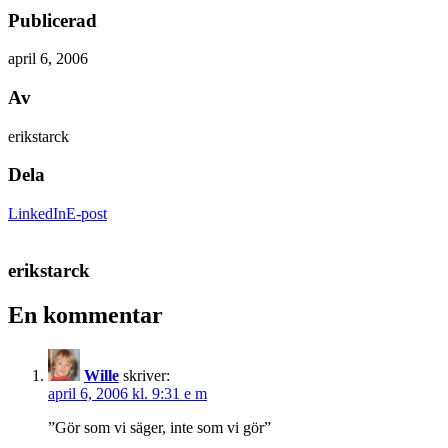
Publicerad
april 6, 2006
Av
erikstarck
Dela
LinkedIn
E-post
erikstarck
En kommentar
Wille
skriver:
april 6, 2006 kl. 9:31 e m
”Gör som vi säger, inte som vi gör”