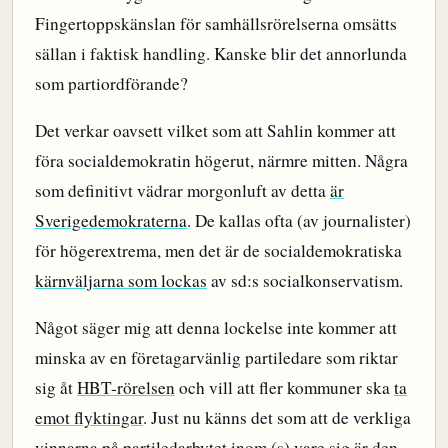
Fingertoppskänslan för samhällsrörelserna omsätts
sällan i faktisk handling. Kanske blir det annorlunda
som partiordförande?
Det verkar oavsett vilket som att Sahlin kommer att
föra socialdemokratin högerut, närmre mitten. Några
som definitivt vädrar morgonluft av detta
är
Sverigedemokraterna
. De kallas ofta (av journalister)
för högerextrema, men det är de socialdemokratiska
kärnväljarna som lockas
av sd:s socialkonservatism.
Något säger mig att denna lockelse inte kommer att
minska av en företagarvänlig partiledare som riktar
sig åt
HBT-rörelsen
och vill att fler kommuner ska
ta
emot flyktingar
. Just nu känns det som att de verkliga
vinnarna på partiledarbytet inom (s) vare sig är den