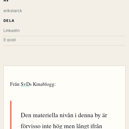
AV
erikstarck
DELA
LinkedIn
E-post
Från
SvD
s Kinablogg:
Den materiella nivån i denna by är
förvisso inte hög men långt ifrån