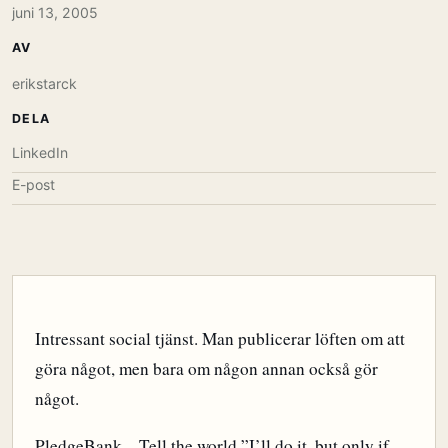
juni 13, 2005
AV
erikstarck
DELA
LinkedIn
E-post
Intressant social tjänst. Man publicerar löften om att
göra något, men bara om någon annan också gör
något.
PledgeBank – Tell the world ”I’ll do it, but only if