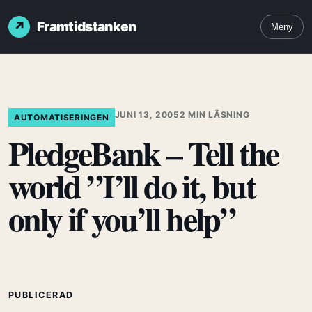
Framtidstanken
Meny
JUNI 13, 2005
2 MIN LÄSNING
AUTOMATISERINGEN
PledgeBank – Tell the
world ”I’ll do it, but
only if you’ll help”
PUBLICERAD