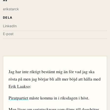
AV
erikstarck
DELA
LinkedIn
E-post
Jag har inte riktigt bestämt mig än för vad jag ska
rösta på men jag börjar bli allt mer böjd att hålla med
Erik Laakso
:
Piratpartiet
måste komma in i riksdagen i höst.
Man läser om
serietecknare
som döms till dagsböter,