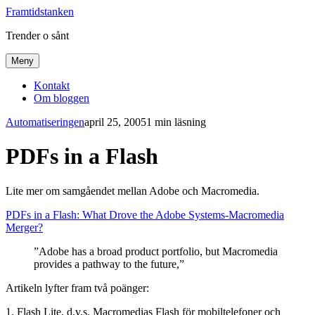
Framtidstanken
Trender o sånt
Meny
Kontakt
Om bloggen
Automatiseringen
april 25, 2005
1 min läsning
PDFs in a Flash
Lite mer om samgåendet mellan Adobe och Macromedia.
PDFs in a Flash: What Drove the Adobe Systems-Macromedia
Merger?
”Adobe has a broad product portfolio, but Macromedia
provides a pathway to the future,”
Artikeln lyfter fram två poänger:
1. Flash Lite, d.v.s. Macromedias Flash för mobiltelefoner och