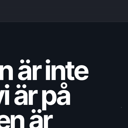
 är inte
i är på
Den är