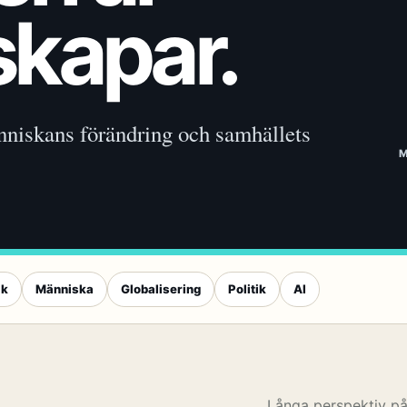
skapar.
nniskans förändring och samhällets
ik
Människa
Globalisering
Politik
AI
Långa perspektiv p