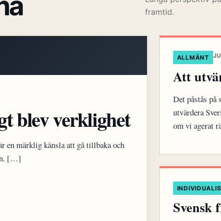
na
framtid.
JU
ALLMÄNT
Att utvä
Det påstås på s
gt blev verklighet
utvärdera Sver
om vi agerat r
r en märklig känsla att gå tillbaka och
an. […]
INDIVIDUALI
Svensk f