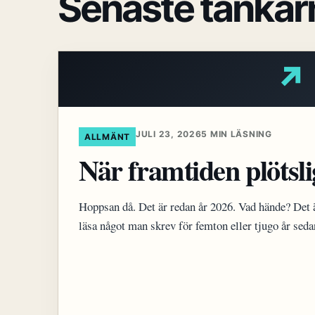
Senaste tankar
↗
JULI 23, 2026
5 MIN LÄSNING
ALLMÄNT
När framtiden plötsli
Hoppsan då. Det är redan år 2026. Vad hände? Det ä
läsa något man skrev för femton eller tjugo år sed