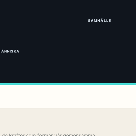
SAMHÄLLE
MÄNNISKA
å de krafter som formar vår gemensamma