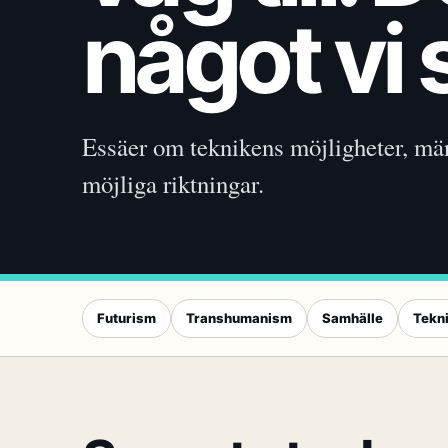
något vi 
Essäer om teknikens möjligheter, mä
möjliga riktningar.
Futurism
Transhumanism
Samhälle
Tekn