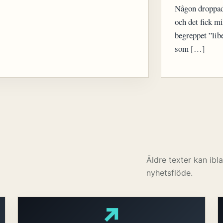
Någon droppade
och det fick mi
begreppet ”lib
som […]
Äldre texter kan ib
nyhetsflöde.
↗