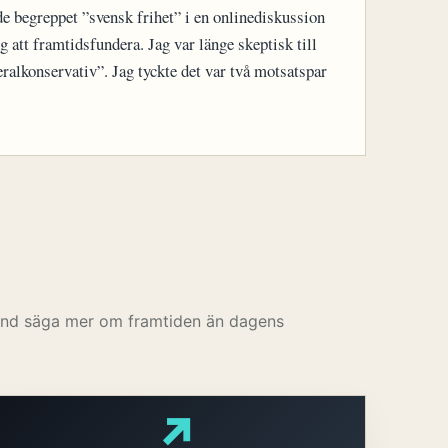
 begreppet ”svensk frihet” i en onlinediskussion
g att framtidsfundera. Jag var länge skeptisk till
eralkonservativ”. Jag tyckte det var två motsatspar
land säga mer om framtiden än dagens
↗