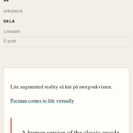
AV
erikstarck
DELA
LinkedIn
E-post
Lite augmented reality så här på morgonkvisten.
Pacman comes to life virtually
A human version of the classic arcade