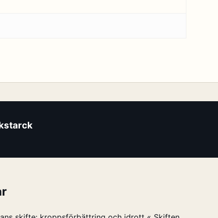
ikstarck
r
ans skifte: kroppsförbättring och idrott « Skiften