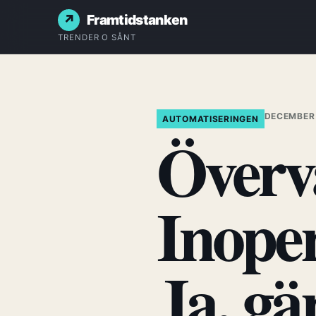
Framtidstanken
TRENDER O SÅNT
DECEMBER 
AUTOMATISERINGEN
Överv
Inope
Ja, gä