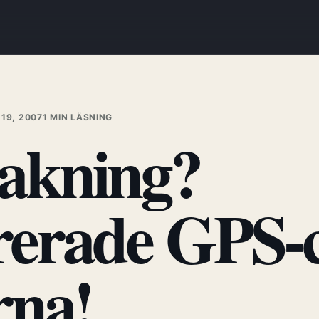
19, 2007
1 MIN LÄSNING
akning?
rerade GPS-
rna!