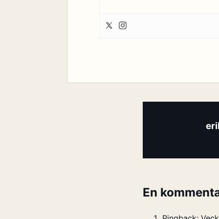
er
En kommenta
Pingback:
Veck