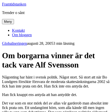
Framtidstanken
Trender o sånt
Meny
Kontakt
Om bloggen
Globaliseringen
augusti 28, 2005
3 min läsning
Om borgarna vinner är det
tack vare Alf Svensson
Någonting har hänt i svensk politik. Något stort. Så stort att när Bo
Lundgren försökte försvara de moderata skattesänkningarna 2002 så
fick han inte prata om det. Han fick inte ens antyda det.
Han fick knappt ens antyda att han antydde det.
Det var som en stor mörk del av allas vår garderob man absolut inte
fick prata om. Ett undangömt hörn, som alla kände till men ingen