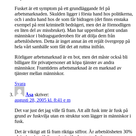
Fusket är ett symptom på ett grundläggande fel på
arbetsmarknaden. Skulden ligger i första hand hos politikerna,
och i andra hand hos de som får bidragen (det finns enstaka
exempel på rent kriminellt bedrägeri, men det är förmodligen
en liten del av missbruket). Man har uppenbart gömt undan
människor i bidragsgarderoben för att dölja dem från
arbetslösheten. Detta är inget annat än ett rejält övergrepp på
hela vårt samhälle som fått det att ruttna inifrån.
Rörligare arbetsmarknad är en bot, men det måste också bli
billigare för privatpersoner att köpa tjänster av andra
människor. Framtidens arbetsmarknad är en marknad av
tjänster mellan människor.
Svara
Åsa
skriver:
augusti 28, 2005 kl. 8:41 e m
Det var just det jag ville få fram. Att allt fusk inte är fusk på
grund av fuskvilja utan en struktur som lägger in människor i
fusk.
Det är viktigt att få fram riktiga siffror. Är arbetslösheten 30%