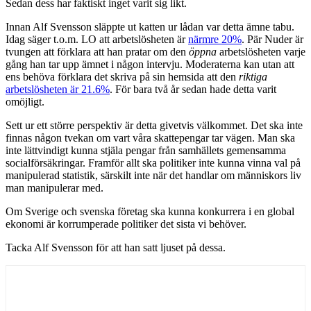
Sedan dess har faktiskt inget varit sig likt.
Innan Alf Svensson släppte ut katten ur lådan var detta ämne tabu.
Idag säger t.o.m. LO att arbetslösheten är
närmre 20%
. Pär Nuder är
tvungen att förklara att han pratar om den
öppna
arbetslösheten varje
gång han tar upp ämnet i någon intervju. Moderaterna kan utan att
ens behöva förklara det skriva på sin hemsida att den
riktiga
arbetslösheten är 21.6%
. För bara två år sedan hade detta varit
omöjligt.
Sett ur ett större perspektiv är detta givetvis välkommet. Det ska inte
finnas någon tvekan om vart våra skattepengar tar vägen. Man ska
inte lättvindigt kunna stjäla pengar från samhällets gemensamma
socialförsäkringar. Framför allt ska politiker inte kunna vinna val på
manipulerad statistik, särskilt inte när det handlar om människors liv
man manipulerar med.
Om Sverige och svenska företag ska kunna konkurrera i en global
ekonomi är korrumperade politiker det sista vi behöver.
Tacka Alf Svensson för att han satt ljuset på dessa.