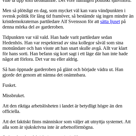
ville ta upp som debattämne. Det vore nämligen politiskt självmord.
Men så plötsligt en dag, som mycket väl kan vara vändpunkten i
svensk politik för lång tid framöver, så bestämde sig ingen mindre än
kristdemokraternas partiledare Alf Svensson för att
sätta ljuset
på
denna mörka del av garderoben.
Tidpunkten var väl vald. Han hade varit partiledare sedan
Hedenhös. Han var respekterad av sina kollegor såväl som sina
motståndare och han visste att han snart skulle avgå. Allt var klart
för hans sorti. Han befann sig kort sagt i ett läge där han inte hade
något att förlora. Det var nu eller aldrig.
Så han öppnade garderoben på glänt och började vädra ut. Han
gjorde det genom att nämna det onämnbara.
Fusket.
Missbruket.
Att den riktiga arbetslösheten i landet är betydligt högre än den
officiella.
Att det faktiskt finns människor som väljer att utnyttja systemet. Att
alla som är sjukskrivna inte är arbetsoförmögna.