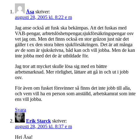
Åsa
skriver:
augusti 28, 2005 kl. 8:22 e m
Jag anse också att fusk ska bekämpas. Att det fuskas med
VAB-pengar, arbtetslöshetspengar,sjukförsäkringspengar osv
vet jag om. Men det finns också en stor gråzon just när det
gäller t ex den stora biten sjukförsäkringen. Det är att många
av de som är sjukskrivna, båd kan och vill jobba. Men de kan
inte jobba med det de är utbildade för.
Jag tror att mycket skulle lösa sig med en bättre
arbetsmarknad. Mer rörlighet, lättare att gå in och ut i jobb
osv.
För även om fusket försvinner så finns det inte jobb till alla,
och vem vill ha en person som anställd, arbetskamrat som inte
ens vill jobba.
Svara
Erik Starck
skriver:
augusti 28, 2005 kl. 8:37 e m
Hej Åsa!