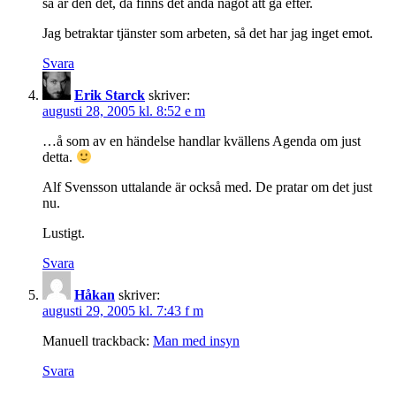
så är den det, då finns det ändå något att gå efter.
Jag betraktar tjänster som arbeten, så det har jag inget emot.
Svara
Erik Starck
skriver:
augusti 28, 2005 kl. 8:52 e m
…å som av en händelse handlar kvällens Agenda om just
detta.
Alf Svensson uttalande är också med. De pratar om det just
nu.
Lustigt.
Svara
Håkan
skriver:
augusti 29, 2005 kl. 7:43 f m
Manuell trackback:
Man med insyn
Svara