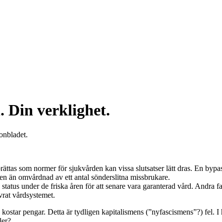
. Din verklighet.
onbladet.
ättas som normer för sjukvården kan vissa slutsatser lätt dras. En byp
n än omvårdnad av ett antal sönderslitna missbrukare.
us under de friska åren för att senare vara garanterad vård. Andra fall
övrat vårdsystemet.
 kostar pengar. Detta är tydligen kapitalismens (”nyfascismens”?) fel. I 
ler?