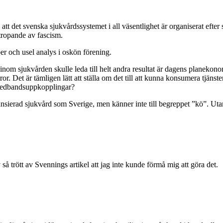
tt det svenska sjukvårdssystemet i all väsentlighet är organiserat efter s
utropande av fascism.
er och usel analys i oskön förening.
nom sjukvården skulle leda till helt andra resultat är dagens planekono
r. Det är tämligen lätt att ställa om det till att kunna konsumera tjäns
 bredbandsuppkopplingar?
ierad sjukvård som Sverige, men känner inte till begreppet ”kö”. Utan a
så trött av Svennings artikel att jag inte kunde förmå mig att göra det.