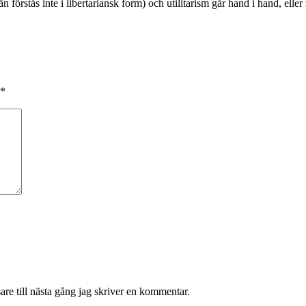
förstås inte i libertariansk form) och utilitarism går hand i hand, eller r
*
re till nästa gång jag skriver en kommentar.