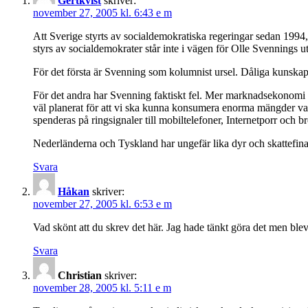
Gertkvist
skriver:
november 27, 2005 kl. 6:43 e m
Att Sverige styrts av socialdemokratiska regeringar sedan 1994, a
styrs av socialdemokrater står inte i vägen för Olle Svennings 
För det första är Svenning som kolumnist ursel. Dåliga kunskap
För det andra har Svenning faktiskt fel. Mer marknadsekonomi i
väl planerat för att vi ska kunna konsumera enorma mängder varo
spenderas på ringsignaler till mobiltelefoner, Internetporr och
Nederländerna och Tyskland har ungefär lika dyr och skattefinans
Svara
Håkan
skriver:
november 27, 2005 kl. 6:53 e m
Vad skönt att du skrev det här. Jag hade tänkt göra det men blev 
Svara
Christian
skriver:
november 28, 2005 kl. 5:11 e m