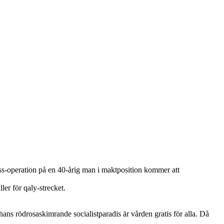
ass-operation på en 40-årig man i maktposition kommer att
er för qaly-strecket.
hans rödrosaskimrande socialistparadis är vården gratis för alla. Då