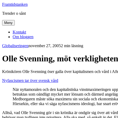
Framtidstanken
Trender o sånt
Meny
Kontakt
Om bloggen
Globaliseringen
november 27, 2005
2 min läsning
Olle Svenning, möt verkligheten
Krönikören Olle Svenning öser galla över kapitalismen och vård i Aft
Nyfascismen tar över svensk vård
När nyttamoralen och den kapitalistiska vinstmaximeringen uppr
betraktas som oändligt mycket mer lönsam och därmed angeläge
Medborgaren måste söka maximera sin sociala och ekonomiska stat
Hierarkin, eller ska vi säga nyfascismens ideologi, har snart er
Alltså, vad Olle Svenning gör i sin krönika är ondgör sig över att vård
behöver man tydligen inte prioritera. Alla ska med, så enkelt är det. El