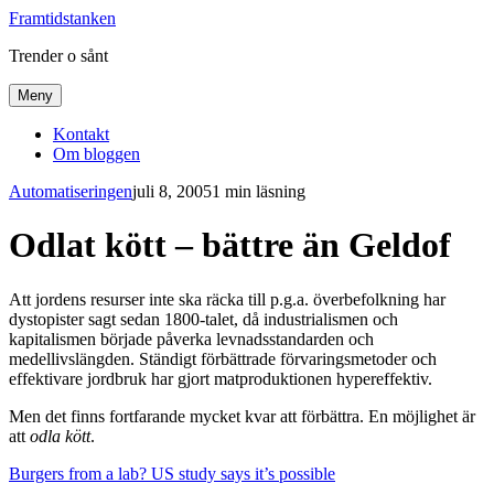
Framtidstanken
Trender o sånt
Meny
Kontakt
Om bloggen
Automatiseringen
juli 8, 2005
1 min läsning
Odlat kött – bättre än Geldof
Att jordens resurser inte ska räcka till p.g.a. överbefolkning har
dystopister sagt sedan 1800-talet, då industrialismen och
kapitalismen började påverka levnadsstandarden och
medellivslängden. Ständigt förbättrade förvaringsmetoder och
effektivare jordbruk har gjort matproduktionen hypereffektiv.
Men det finns fortfarande mycket kvar att förbättra. En möjlighet är
att
odla kött
.
Burgers from a lab? US study says it’s possible