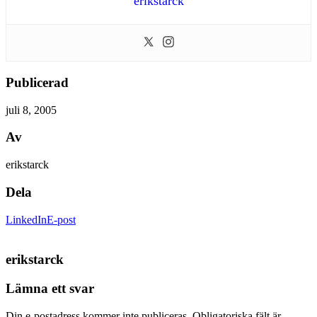
erikstarck
Publicerad
juli 8, 2005
Av
erikstarck
Dela
LinkedIn
E-post
erikstarck
Lämna ett svar
Din e-postadress kommer inte publiceras.
Obligatoriska fält är