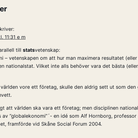
er
kriver:
l. 11:31 e m
allell till
stats
vetenskap:
i – vetenskapen om att hur man maximera resultatet (eller
n nationalstat. Vilket inte alls behöver vara det bästa (eller
 världen vore ett företag, skulle den aldrig sett ut som den
vett.
t att världen ska vara ett företag; men disciplinen natio
s av ”globalekonomi”´- en idé som Alf Hornborg, professor
tet, framförde vid Skåne Social Forum 2004.