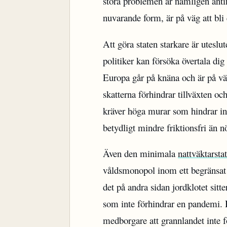
stora problemen är nämligen anting
nuvarande form, är på väg att bl
Att göra staten starkare är utesl
politiker kan försöka övertala dig
Europa går på knäna och är på v
skatterna förhindrar tillväxten oc
kräver höga murar som hindrar inf
betydligt mindre friktionsfri än n
Även den minimala
nattväktarsta
våldsmonopol inom ett begränsat 
det på andra sidan jordklotet sitt
som inte förhindrar en pandemi. H
medborgare att grannlandet inte fö