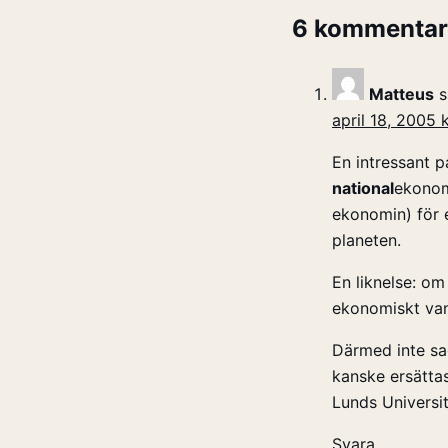
6 kommentar
Matteus
s
april 18, 2005 k
En intressant par
national
ekonom
ekonomin) för e
planeten.
En liknelse: om
ekonomiskt van
Därmed inte sag
kanske ersätta
Lunds Universi
Svara