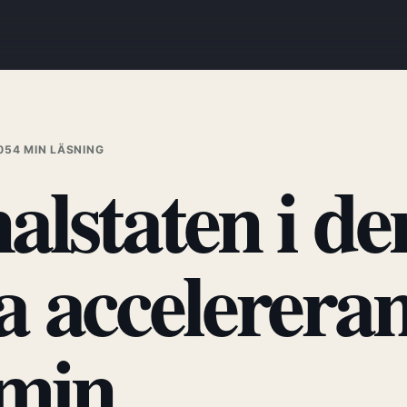
05
4 MIN LÄSNING
alstaten i de
a accelerera
min