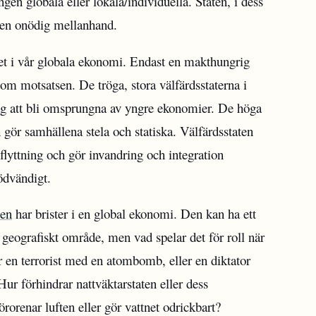
en globala eller lokala/individuella. Staten, i dess
i en onödig mellanhand.
utet i vår globala ekonomi. Endast en makthungrig
 om motsatsen. De tröga, stora välfärdsstaterna i
äg att bli omsprungna av yngre ekonomier. De höga
h gör samhällena stela och statiska. Välfärdsstaten
lyttning och gör invandring och integration
ödvändigt.
ten
har brister i en global ekonomi. Den kan ha ett
geografiskt område, men vad spelar det för roll när
er en terrorist med en atombomb, eller en diktator
ur förhindrar nattväktarstaten eller dess
rorenar luften eller gör vattnet odrickbart?