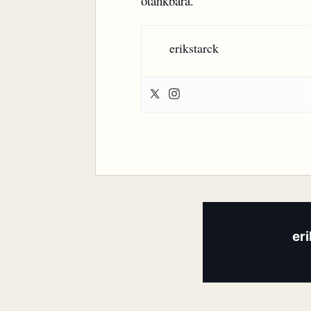
otänkbara.
erikstarck
er