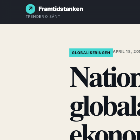
Framtidstanken
TRENDER O SÅNT
APRIL 18, 20
GLOBALISERINGEN
Nation
global
ekono