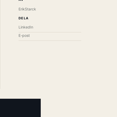
ErikStarck
DELA
LinkedIn
E-post