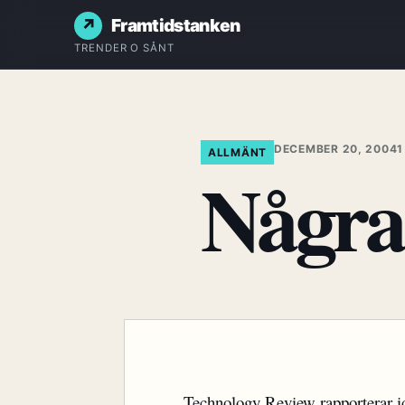
Framtidstanken
TRENDER O SÅNT
DECEMBER 20, 2004
1
ALLMÄNT
Några
Technology Review rapporterar i