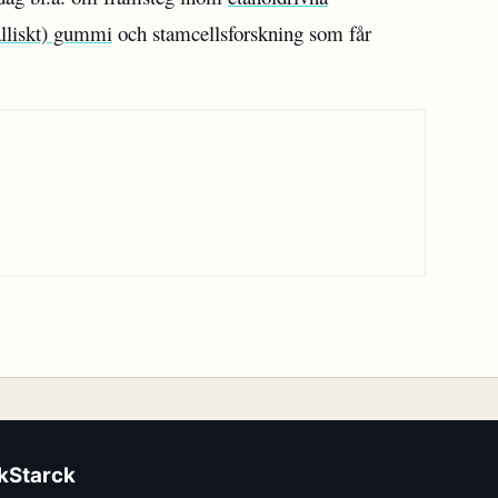
lliskt) gummi
och stamcellsforskning som får
ikStarck