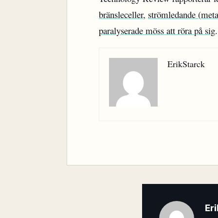
bränsleceller
,
strömledande (meta
paralyserade möss att röra på sig
.
ErikStarck
Er