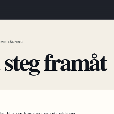
 MIN LÄSNING
 steg framåt
dag bl.a. om framsteg inom
etanoldrivna