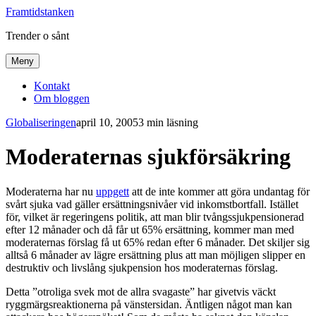
Framtidstanken
Trender o sånt
Meny
Kontakt
Om bloggen
Globaliseringen
april 10, 2005
3 min läsning
Moderaternas sjukförsäkring
Moderaterna har nu
uppgett
att de inte kommer att göra undantag för
svårt sjuka vad gäller ersättningsnivåer vid inkomstbortfall. Istället
för, vilket är regeringens politik, att man blir tvångssjukpensionerad
efter 12 månader och då får ut 65% ersättning, kommer man med
moderaternas förslag få ut 65% redan efter 6 månader. Det skiljer sig
alltså 6 månader av lägre ersättning plus att man möjligen slipper en
destruktiv och livslång sjukpension hos moderaternas förslag.
Detta ”otroliga svek mot de allra svagaste” har givetvis väckt
ryggmärgsreaktionerna på vänstersidan. Äntligen något man kan