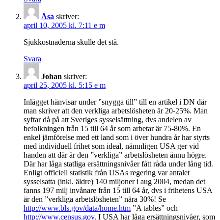
Åsa
skriver:
april 10, 2005 kl. 7:11 e m
Sjukkostnaderna skulle det stå.
Svara
Johan
skriver:
april 25, 2005 kl. 5:15 e m
Inlägget hänvisar under ”snygga till” till en artikel i DN där
man skriver att den verkliga arbetslösheten är 20-25%. Man
syftar då på att Sveriges sysselsättning, dvs andelen av
befolkningen från 15 till 64 år som arbetar är 75-80%. En
enkel jämförelse med ett land som i över hundra år har styrts
med individuell frihet som ideal, nämnligen USA ger vid
handen att där är den ”verkliga” arbetslösheten ännu högre.
Där har låga statliga ersättningsnivåer fått råda under lång tid.
Enligt officiell statistik från USAs regering var antalet
sysselsatta (inkl. äldre) 140 miljoner i aug 2004, medan det
fanns 197 milj invånare från 15 till 64 år, dvs i frihetens USA
är den ”verkliga arbetslösheten” nära 30%! Se
http://www.bls.gov/data/home.htm
”A tables” och
http://www.census.gov
. I USA har låga ersättningsnivåer, som