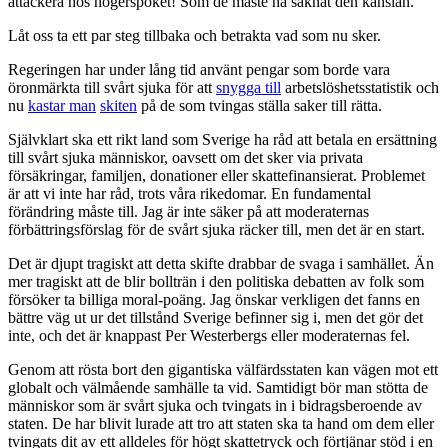
attackera hos högerspöket! Som de måste ha saknat den känslan.
Låt oss ta ett par steg tillbaka och betrakta vad som nu sker.
Regeringen har under lång tid använt pengar som borde vara
öronmärkta till svårt sjuka för att
snygga till
arbetslöshetsstatistik och
nu
kastar man
skiten
på de som tvingas ställa saker till rätta.
Självklart ska ett rikt land som Sverige ha råd att betala en ersättning
till svårt sjuka människor, oavsett om det sker via privata
försäkringar, familjen, donationer eller skattefinansierat. Problemet
är att vi inte har råd, trots våra rikedomar. En fundamental
förändring måste till. Jag är inte säker på att moderaternas
förbättringsförslag för de svårt sjuka räcker till, men det är en start.
Det är djupt tragiskt att detta skifte drabbar de svaga i samhället. Än
mer tragiskt att de blir bollträn i den politiska debatten av folk som
försöker ta billiga moral-poäng. Jag önskar verkligen det fanns en
bättre väg ut ur det tillstånd Sverige befinner sig i, men det gör det
inte, och det är knappast Per Westerbergs eller moderaternas fel.
Genom att rösta bort den gigantiska välfärdsstaten kan vägen mot ett
globalt och välmående samhälle ta vid. Samtidigt bör man stötta de
människor som är svårt sjuka och tvingats in i bidragsberoende av
staten. De har blivit lurade att tro att staten ska ta hand om dem eller
tvingats dit av ett alldeles för högt skattetryck och förtjänar stöd i en