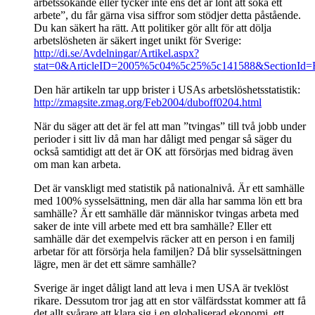
arbetssökande eller tycker inte ens det är lönt att söka ett
arbete”, du får gärna visa siffror som stödjer detta påstående.
Du kan säkert ha rätt. Att politiker gör allt för att dölja
arbetslösheten är säkert inget unikt för Sverige:
http://di.se/Avdelningar/Artikel.aspx?
stat=0&ArticleID=2005%5c04%5c25%5c141588&SectionId=Et
Den här artikeln tar upp brister i USAs arbetslöshetsstatistik:
http://zmagsite.zmag.org/Feb2004/duboff0204.html
När du säger att det är fel att man ”tvingas” till två jobb under
perioder i sitt liv då man har dåligt med pengar så säger du
också samtidigt att det är OK att försörjas med bidrag även
om man kan arbeta.
Det är vanskligt med statistik på nationalnivå. Är ett samhälle
med 100% sysselsättning, men där alla har samma lön ett bra
samhälle? Är ett samhälle där människor tvingas arbeta med
saker de inte vill arbete med ett bra samhälle? Eller ett
samhälle där det exempelvis räcker att en person i en familj
arbetar för att försörja hela familjen? Då blir sysselsättningen
lägre, men är det ett sämre samhälle?
Sverige är inget dåligt land att leva i men USA är tveklöst
rikare. Dessutom tror jag att en stor välfärdsstat kommer att få
det allt svårare att klara sig i en globaliserad ekonomi, ett