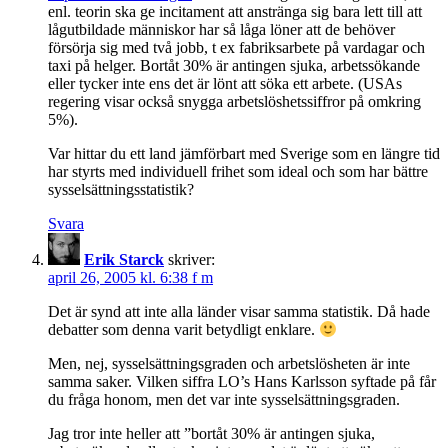
enl. teorin ska ge incitament att anstränga sig bara lett till att
lågutbildade människor har så låga löner att de behöver
försörja sig med två jobb, t ex fabriksarbete på vardagar och
taxi på helger. Bortåt 30% är antingen sjuka, arbetssökande
eller tycker inte ens det är lönt att söka ett arbete. (USAs
regering visar också snygga arbetslöshetssiffror på omkring
5%).
Var hittar du ett land jämförbart med Sverige som en längre tid
har styrts med individuell frihet som ideal och som har bättre
sysselsättningsstatistik?
Svara
Erik Starck
skriver:
april 26, 2005 kl. 6:38 f m
Det är synd att inte alla länder visar samma statistik. Då hade
debatter som denna varit betydligt enklare.
Men, nej, sysselsättningsgraden och arbetslösheten är inte
samma saker. Vilken siffra LO’s Hans Karlsson syftade på får
du fråga honom, men det var inte sysselsättningsgraden.
Jag tror inte heller att ”bortåt 30% är antingen sjuka,