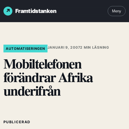
Framtidstanken
Meny
JANUARI 9, 2007
2 MIN LÄSNING
AUTOMATISERINGEN
Mobiltelefonen
förändrar Afrika
underifrån
PUBLICERAD