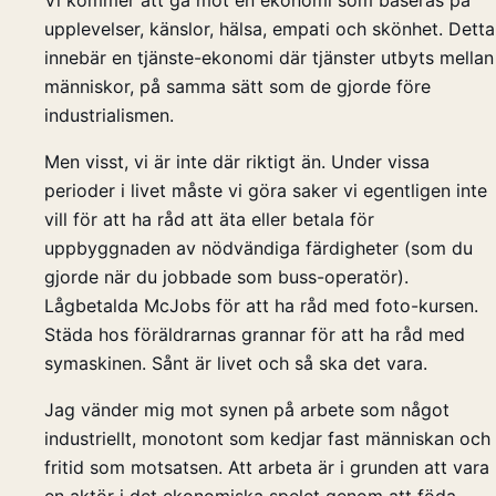
upplevelser, känslor, hälsa, empati och skönhet. Detta
innebär en tjänste-ekonomi där tjänster utbyts mellan
människor, på samma sätt som de gjorde före
industrialismen.
Men visst, vi är inte där riktigt än. Under vissa
perioder i livet måste vi göra saker vi egentligen inte
vill för att ha råd att äta eller betala för
uppbyggnaden av nödvändiga färdigheter (som du
gjorde när du jobbade som buss-operatör).
Lågbetalda McJobs för att ha råd med foto-kursen.
Städa hos föräldrarnas grannar för att ha råd med
symaskinen. Sånt är livet och så ska det vara.
Jag vänder mig mot synen på arbete som något
industriellt, monotont som kedjar fast människan och
fritid som motsatsen. Att arbeta är i grunden att vara
en aktör i det ekonomiska spelet genom att föda