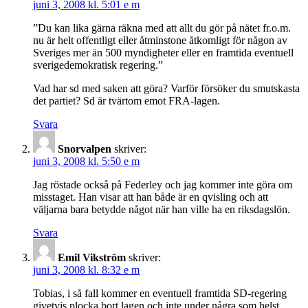
juni 3, 2008 kl. 5:01 e m
”Du kan lika gärna räkna med att allt du gör på nätet fr.o.m.
nu är helt offentligt eller åtminstone åtkomligt för någon av
Sveriges mer än 500 myndigheter eller en framtida eventuell
sverigedemokratisk regering.”
Vad har sd med saken att göra? Varför försöker du smutskasta
det partiet? Sd är tvärtom emot FRA-lagen.
Svara
Snorvalpen
skriver:
juni 3, 2008 kl. 5:50 e m
Jag röstade också på Federley och jag kommer inte göra om
misstaget. Han visar att han både är en qvisling och att
väljarna bara betydde något när han ville ha en riksdagslön.
Svara
Emil Vikström
skriver:
juni 3, 2008 kl. 8:32 e m
Tobias, i så fall kommer en eventuell framtida SD-regering
givetvis plocka bort lagen och inte under några som helst