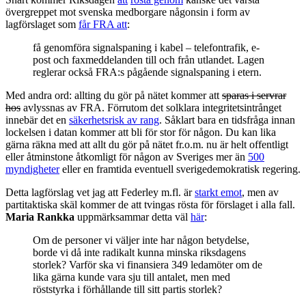
övergreppet mot svenska medborgare någonsin i form av
lagförslaget som
får FRA att
:
få genomföra signalspaning i kabel – telefontrafik, e-
post och faxmeddelanden till och från utlandet. Lagen
reglerar också FRA:s pågående signalspaning i etern.
Med andra ord: allting du gör på nätet kommer att
sparas i servrar
hos
avlyssnas av FRA. Förrutom det solklara integritetsintrånget
innebär det en
säkerhetsrisk av rang
. Såklart bara en tidsfråga innan
lockelsen i datan kommer att bli för stor för någon. Du kan lika
gärna räkna med att allt du gör på nätet fr.o.m. nu är helt offentligt
eller åtminstone åtkomligt för någon av Sveriges mer än
500
myndigheter
eller en framtida eventuell sverigedemokratisk regering.
Detta lagförslag vet jag att Federley m.fl. är
starkt emot
, men av
partitaktiska skäl kommer de att tvingas rösta för förslaget i alla fall.
Maria Rankka
uppmärksammar detta väl
här
:
Om de personer vi väljer inte har någon betydelse,
borde vi då inte radikalt kunna minska riksdagens
storlek? Varför ska vi finansiera 349 ledamöter om de
lika gärna kunde vara sju till antalet, men med
röststyrka i förhållande till sitt partis storlek?