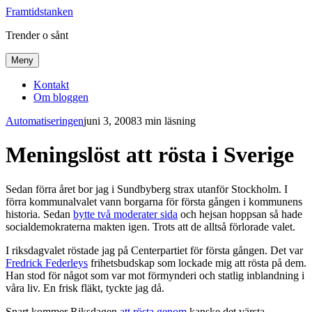
Framtidstanken
Trender o sånt
Meny
Kontakt
Om bloggen
Automatiseringen
juni 3, 2008
3 min läsning
Meningslöst att rösta i Sverige
Sedan förra året bor jag i Sundbyberg strax utanför Stockholm. I
förra kommunalvalet vann borgarna för första gången i kommunens
historia. Sedan
bytte två moderater sida
och hejsan hoppsan så hade
socialdemokraterna makten igen. Trots att de alltså förlorade valet.
I riksdagvalet röstade jag på Centerpartiet för första gången. Det var
Fredrick Federleys
frihetsbudskap som lockade mig att rösta på dem.
Han stod för något som var mot förmynderi och statlig inblandning i
våra liv. En frisk fläkt, tyckte jag då.
Snart kommer Riksdagen
att
rösta genom
kanske det värsta