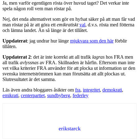
Ja, men varför egentligen rösta över huvud taget? Det verkar inte
spela någon roll vem man röstar på.
Nej, det enda alternativet som gör en hyfsat säker på att man får vad
man röstar på är att göra ett
emikratiskt
val
, d.v.s. rösta med fötterna
och lämna landet. Än så länge är det tillåtet.
Uppdaterat
: jag undrar hur länge
mjukvara som den här
förblir
tillåten.
Uppdaterat 2
: det är inte korrekt att all trafik
lagras
hos FRA men
all trafik
avlyssnas
av FRA. Skillnaden är hårfin. Eftersom man inte
vet vilka kriterier FRA använder för att plocka ut information ur den
svenska internetströmmen kan man förutsätta att allt plockas ut.
Slutresultatet är det samma.
Läs även andra bloggares åsikter om
fra
,
integritet
,
demokrati
,
emikrati
,
centerpartiet
,
sundbyberg
,
federley
erikstarck