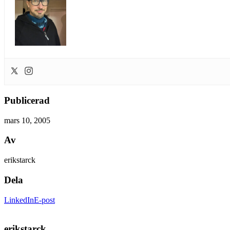
Publicerad
mars 10, 2005
Av
erikstarck
Dela
LinkedIn
E-post
erikstarck