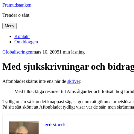
Framtidstanken
Trender o sånt
Meny
Kontakt
Om bloggen
Globaliseringen
mars 10, 2005
1 min läsning
Med sjukskrivningar och bidrag
Aftonbladet skäms inte ens när de
skriver
:
Med tillräckliga resurser till Ams-åtgärder och fortsatt hög fört
Tydligare än så kan det knappast sägas: genom att gömma arbetslösa män
På sitt sätt skönt att Aftonbladet tydligt visar var de står, men skrä
erikstarck