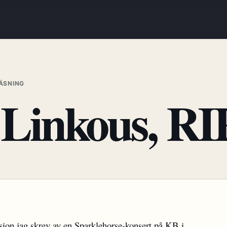
LÄSNING
Linkous, RI
ion jag skrev av en Sparklehorse-konsert på KB i