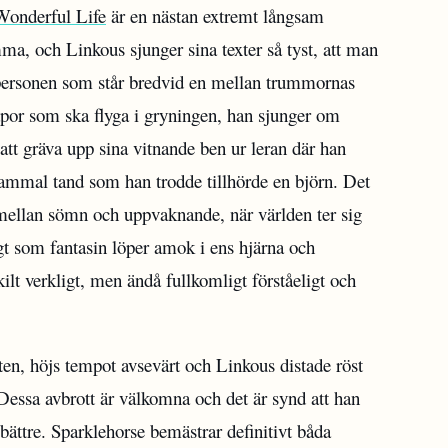
 Wonderful Life
är en nästan extremt långsam
ma, och Linkous sjunger sina texter så tyst, att man
 personen som står bredvid en mellan trummornas
por som ska flyga i gryningen, han sjunger om
att gräva upp sina vitnande ben ur leran där han
mal tand som han trodde tillhörde en björn. Det
mellan sömn och uppvaknande, när världen ter sig
t som fantasin löper amok i ens hjärna och
skilt verkligt, men ändå fullkomligt förståeligt och
rten, höjs tempot avsevärt och Linkous distade röst
 Dessa avbrott är välkomna och det är synd att han
e bättre. Sparklehorse bemästrar definitivt båda