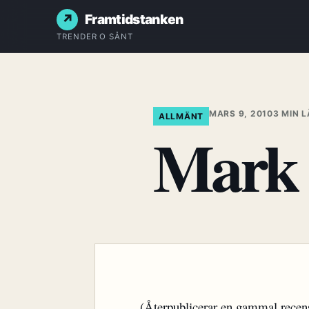
Framtidstanken
TRENDER O SÅNT
MARS 9, 2010
3 MIN 
ALLMÄNT
Mark 
(Återpublicerar en gammal recens