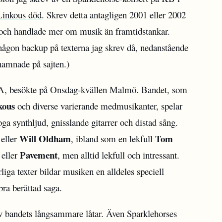
inkous död
. Skrev detta antagligen 2001 eller 2002
 och handlade mer om musik än framtidstankar.
a någon backup på texterna jag skrev då, nedanstående
 hamnade på sajten.)
SA, besökte på Onsdag-kvällen Malmö. Bandet, som
kous
och diverse varierande medmusikanter, spelar
ga synthljud, gnisslande gitarrer och distad sång.
Will Oldham
Tom
eller
, ibland som en lekfull
Pavement
eller
, men alltid lekfull och intressant.
ga texter bildar musiken en alldeles speciell
bra berättad saga.
v bandets långsammare låtar. Även Sparklehorses