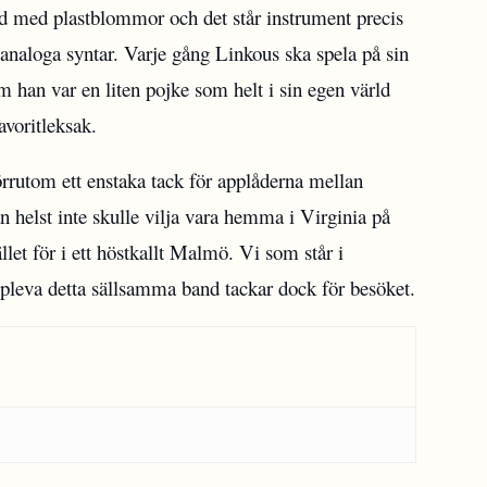
d med plastblommor och det står instrument precis
h analoga syntar. Varje gång Linkous ska spela på sin
m han var en liten pojke som helt i sin egen värld
avoritleksak.
rrutom ett enstaka tack för applåderna mellan
 helst inte skulle vilja vara hemma i Virginia på
ället för i ett höstkallt Malmö. Vi som står i
 uppleva detta sällsamma band tackar dock för besöket.