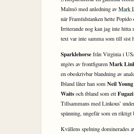
Malmö med anledning av
Mark L
när Framtidstanken hette Popido
Irriterande nog kan jag inte hitt
text var inte samma som till sist
Sparklehorse
från Virginia i U
Mark Lin
utgörs av frontfiguren
en obeskrivbar blandning av analo
Neil Young
Ibland låter han som
Waits
Fugazi
och ibland som ett
Tillsammans med Linkous’ underli
spänning, ungefär som en riktigt 
Kvällens spelning dominerades a