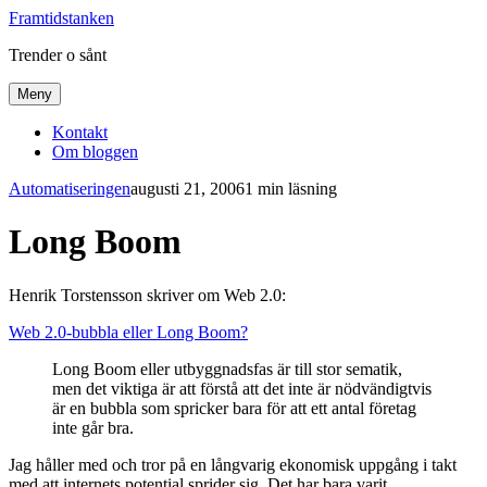
Framtidstanken
Trender o sånt
Meny
Kontakt
Om bloggen
Automatiseringen
augusti 21, 2006
1 min läsning
Long Boom
Henrik Torstensson skriver om Web 2.0:
Web 2.0-bubbla eller Long Boom?
Long Boom eller utbyggnadsfas är till stor sematik,
men det viktiga är att förstå att det inte är nödvändigtvis
är en bubbla som spricker bara för att ett antal företag
inte går bra.
Jag håller med och tror på en långvarig ekonomisk uppgång i takt
med att internets potential sprider sig. Det har bara varit